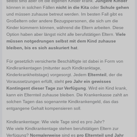
selbst sind aber oft die eigenen Kinder krank.
Jüngere Kinder
können in solchen Fällen
nicht in die Kita
oder
Schule gehen
und müssen zuhause betreut werden. Im besten Fall gibt es
Großeltern oder andere Bezugspersonen, die sich um die
Kinder kümmern können, während die Eltern arbeiten. Diese
Option haben aber längst nicht alle berufstätigen Eltern.
Viele
müssen notgedrungen selbst mit dem Kind zuhause
bleiben, bis es sich auskuriert hat
.
Für gesetzlich versicherte Beschäftigte ist dabei in Form von
Kindkrankentagen (mitunter auch Kindkranktage,
Kinderkrankheitstage) vorgesorgt. Jedem
Elternteil
, der die
Voraussetzungen erfüllt, steht
pro Jahr ein gewisses
Kontingent dieser Tage zur Verfügung
. Wird ein Kind krank,
kann ein Elternteil zuhause bleiben. Die Krankenkasse zahlt an
solchen Tagen das sogenannte Kindkrankengeld, das das
entgangene Gehalt kompensieren soll.
Kindkrankentage: Wie viele Tage sind es pro Jahr?
Wie viele Kindkrankentage stehen berufstätigen Eltern zur
Verfügung?
Normalerweise
sind es
pro Elternteil und Jahr