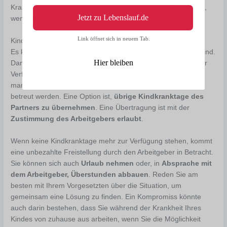
Krankenkasse ist als Lohnersatzleistung gedacht. Sie entfällt,
Jetzt zu Lebenslauf.de
wenn der Lohn gar nicht verlorengeht.
Link öffnet sich in neuem Tab.
Kindkrankentage aufgebraucht: Was nun?
Es kann sein, dass Kinder länger oder immer wieder krank sind.
Hier bleiben
Dann kann es sein, dass Eltern die Obergrenze der ihnen zur
Verfügung stehenden Kindkrankentage erreichen. Was kann
man dann tun? Das kranke Kind muss schließlich trotzdem
betreut werden. Eine Option ist,
übrige Kindkranktage des
Partners zu übernehmen
. Eine Übertragung ist mit der
Zustimmung des Arbeitgebers erlaubt
.
Wenn keine Kindkranktage mehr zur Verfügung stehen, kommt
eine unbezahlte Freistellung durch den Arbeitgeber in Betracht.
Sie können sich auch
Urlaub nehmen
oder, in
Absprache mit
dem Arbeitgeber, Überstunden abbauen
. Reden Sie am
besten mit Ihrem Vorgesetzten über die Situation, um
gemeinsam eine Lösung zu finden. Ein Kompromiss könnte
auch darin bestehen, dass Sie während der Krankheit Ihres
Kindes von zuhause aus arbeiten, wenn Sie die Möglichkeit