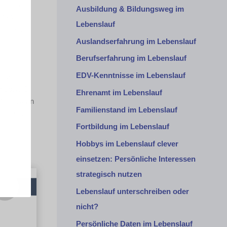
ersierter
Ausbildung & Bildungsweg im
nvoll
Lebenslauf
. Es gilt
Auslandserfahrung im Lebenslauf
Berufserfahrung im Lebenslauf
e
EDV-Kenntnisse im Lebenslauf
Level
Windows 8
Ehrenamt im Lebenslauf
“ ist, wenn
Familienstand im Lebenslauf
sen hat,
erten
Fortbildung im Lebenslauf
Hobbys im Lebenslauf clever
einsetzen: Persönliche Interessen
strategisch nutzen
Lebenslauf unterschreiben oder
nicht?
Persönliche Daten im Lebenslauf