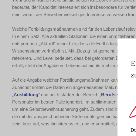
bedeutet, der Kandidat interessiert sich insbesondere für vert
sein, womit der Bewerber vielseitiges Interesse vorweisen kann.
Welche Fortbildungsmaßnahmen sind für den Lebenslauf relev
In einem Satz: Alle aktuellen Stationen, die einen unmittelba
entsprechen. „Aktuell“ meint hier, dass die Fortbildung nicht we
Wissensstand verknüpft ist. Mit „Bezug“ ist gemeint, dass bes
referieren. Und Level bedeutet, dass bei geforderten Expertenk
E
erfüllt, steht der Angabe im Lebenslauf nichts mehr im Weg.
z
Auf die Angabe welcher Fortbildungsmaßnahmen kann ich im L
Zunächst sollten die Daten ein angemessenes Maß nicht übersc
„
Ausbildung
“ und noch stärker der Bereich „
Berufserfahrun
Personaler im besten Falle ignoriert. Im schlimmsten Falle e
um eine Selbstbeweihräucherung geht. Zudem sind in der Fülle 
die mit der ausgeschriebenen Stelle nichts gemein haben. Mit zw
zeigt kurz auf, was ihn interessiert, und er vermittelt, dass er
Du