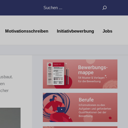
Suchen
Motivationsschreiben
Initiativbewerbung
Jobs
usbaut.
len
scher