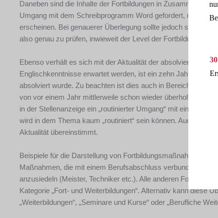
Daneben sind die Inhalte der Fortbildungen in Zusammenhang mi
nu
Umgang mit dem Schreibprogramm Word gefordert, mag die An
Be
erscheinen. Bei genauerer Überlegung sollte jedoch schnell au
also genau zu prüfen, inwieweit der Level der Fortbildung dem
30
Ebenso verhält es sich mit der Aktualität der absolvierten Ma
Er
Englischkenntnisse erwartet werden, ist ein zehn Jahre zurück
absolviert wurde. Zu beachten ist dies auch in Bereichen, die
von vor einem Jahr mittlerweile schon wieder überholt sein. Übr
in der Stellenanzeige ein „routinierter Umgang“ mit einer Sach
wird in dem Thema kaum „routiniert“ sein können. Auch an dies
Aktualität übereinstimmt.
Beispiele für die Darstellung von Fortbildungsmaßnahmen im 
Maßnahmen, die mit einem Berufsabschluss verbunden sind, s
anzusiedeln (Meister, Techniker etc.). Alle anderen Fortbildun
Kategorie „Fort- und Weiterbildungen“. Alternativ kann diese Üb
„Weiterbildungen“, „Seminare und Kurse“ oder „Berufliche Weiter