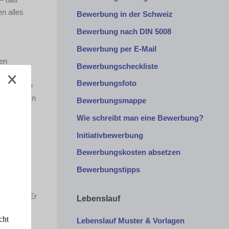
en alles
Bewerbung in der Schweiz
Bewerbung nach DIN 5008
Bewerbung per E-Mail
gen
Bewerbungscheckliste
lteten
Bewerbungsfoto
lenanzeige
e Kriterien
Bewerbungsmappe
Wie schreibt man eine Bewerbung?
Initiativbewerbung
Bewerbungskosten absetzen
rden vom
Bewerbungstipps
 vielmehr
u finden,
lso mehr: Er
Lebenslauf
cht
Lebenslauf Muster & Vorlagen