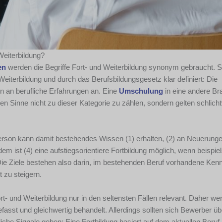
Weiterbildung?
en
werden die Begriffe Fort- und Weiterbildung synonym gebraucht. S
iterbildung und durch das Berufsbildungsgesetz klar definiert: Die
 an berufliche Erfahrungen an. Eine
Umschulung
in eine andere Br
 Sinne nicht zu dieser Kategorie zu zählen, sondern gelten schlich
Person kann damit bestehendes Wissen (1) erhalten, (2) an Neuerung
m ist (4) eine aufstiegsorientiere Fortbildung möglich, wenn beispie
Die Ziele bestehen also darin, im bestehenden Beruf vorhandene Ken
 zu steigern.
t- und Weiterbildung nur in den seltensten Fällen relevant. Daher we
t und gleichwertig behandelt. Allerdings sollten sich Bewerber üb
iche Signale geben: Eine Fortbildung basiert auf dem aktuellen Beruf