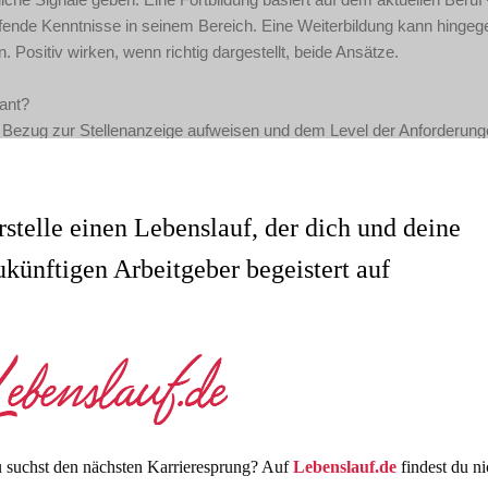
iefende Kenntnisse in seinem Bereich. Eine Weiterbildung kann hingeg
 Positiv wirken, wenn richtig dargestellt, beide Ansätze.
ant?
ren Bezug zur Stellenanzeige aufweisen und dem Level der Anforderun
iter als zehn Jahre in der Vergangenheit liegt und nicht mit einem vera
timmte Aspekte der Fortbildung auf einen konkreten Punkt in der Stel
enntnissen ein „Grundkurs“ keineswegs vorteilhaft wirkt. Werden dies
rstelle einen Lebenslauf, der dich und deine
ukünftigen Arbeitgeber begeistert auf
ebenslauf verzichten?
hreiten: Schwerpunkt eines Lebenslaufs ist und bleibt der Abschnitt
g
“. Ellenlange Listen mit den schönsten Fortbildungsmaßnahmen we
ntsteht der Eindruck, dass es dem Bewerber weniger um die Sache als
der Informationen mit großer Wahrscheinlichkeit zahlreiche Punkte z
ei bis drei gezielt platzierten Fortbildungen erreicht ein Bewerber a
 fortwährend am Ausbau seiner Fähigkeiten arbeitet.
 suchst den nächsten Karrieresprung? Auf
Lebenslauf.de
findest du ni