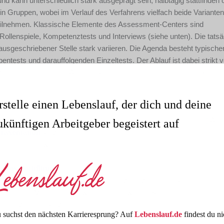
nd kann unterschiedlich stark ausgeprägt sein, halbtägig stattfinden 
in Gruppen, wobei im Verlauf des Verfahrens vielfach beide Varianten
 teilnehmen. Klassische Elemente des Assessment-Centers sind
llenspiele, Kompetenztests und Interviews (siehe unten). Die tatsä
usgeschriebener Stelle stark variieren. Die Agenda besteht typisch
ntests und darauffolgenden Einzeltests. Der Ablauf ist dabei strikt
zur Bearbeitung einer Aufgabe veranschlagt, sind damit auch exakt 1
rstelle einen Lebenslauf, der dich und deine
ungsrunde
, die bereits die erste (und vielfach unausgesprochene) Auf
ukünftigen Arbeitgeber begeistert auf
präsentation
vorzustellen. Der persönliche Lebenslauf und Hintergrun
en präsentiert werden.
te
Postkorbübung
. Die Bewerber erhalten eine Fülle an Dokumenten
wichten. Wer während der Ausarbeitung zusätzlich noch von einem sim
gen lassen: Mit der Übung wird beurteilt, wie ein Kandidat unter Stress
 und konzentriert vorzugehen.
 suchst den nächsten Karrieresprung? Auf
Lebenslauf.de
findest du ni