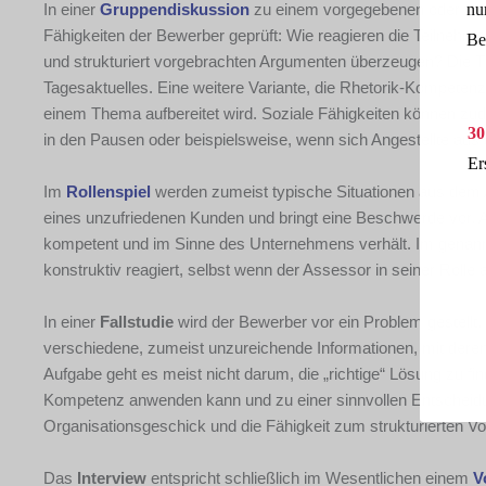
nu
In einer
Gruppendiskussion
zu einem vorgegebenen oder von 
Fähigkeiten der Bewerber geprüft: Wie reagieren die Teilnehmer
Be
und strukturiert vorgebrachten Argumenten überzeugen? Die T
Tagesaktuelles. Eine weitere Variante, die Rhetorik-Kompetenz
einem Thema aufbereitet wird. Soziale Fähigkeiten können z
30
in den Pausen oder beispielsweise, wenn sich Angestellte aus 
Er
Im
Rollenspiel
werden zumeist typische Situationen aus dem A
eines unzufriedenen Kunden und bringt eine Beschwerde vor. A
kompetent und im Sinne des Unternehmens verhält. Im genannt
konstruktiv reagiert, selbst wenn der Assessor in seiner Rolle 
In einer
Fallstudie
wird der Bewerber vor ein Problem gestellt, 
verschiedene, zumeist unzureichende Informationen, mit deren 
Aufgabe geht es meist nicht darum, die „richtige“ Lösung zu fi
Kompetenz anwenden kann und zu einer sinnvollen Entscheidun
Organisationsgeschick und die Fähigkeit zum strukturierten V
Das
Interview
entspricht schließlich im Wesentlichen einem
V