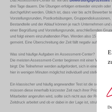
Das Assessment-Center ist Teil des
Bewerbungsprozesses
u
drei Tage dauern. Die Übungen erfolgen entweder einzeln oder 
durchgeführt werden. Üblich ist, dass vier bis acht Bewerber
Vorstellungsrunden, Postkorbübungen, Gruppendiskussionen, Ro
Bestandteile und der Ablauf können je nach Unternehmen und a
einer Begrüßung und Vorstellungsrunde, anschließenden Gruppe
und folgt einem einzuhaltenden Plan. Werden also 15 Minuten 
gemeint. Eine Überschreitung der Zeit fällt negativ auf.
E
Was sind häufige Aufgaben im Assessment-Center?
Die meisten Assessment-Center beginnen mit einer
Vorstell
z
birgt: Die Teilnehmer werden aufgefordert, sich in einer
Selbst
hier in wenigen Minuten möglichst individuell und stellenbezog
Ein klassischer und häufig angewandter Test ist die sogenann
müssen diese innerhalb kürzester Zeit nach ihrer Priorität ge
Mitarbeiter angerufen wird, sollte sich nicht aus der Ruhe brin
Zeitdruck arbeitet und ob er dabei in der Lage ist, strukturiert
Du