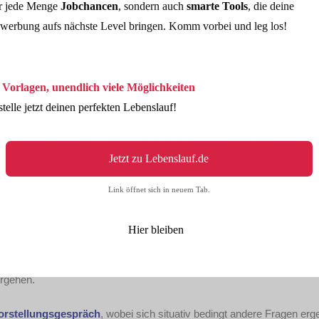
r jede Menge
Jobchancen
, sondern auch
smarte Tools
, die deine
der Gruppe selbst festgelegten Thema werden die sozialen und rhe
 in Konfliktsituationen? Verfügen sie über
Empathie
? Können sie mit
werbung aufs nächste Level bringen. Komm vorbei und leg los!
hemen betreffen dabei entweder Aspekte der Firma oder beziehen si
 eines Bewerbers zu beurteilen, ist die
Präsentation
, die von den Ka
udem im Verlauf des gesamten Assessment-Centers beobachtet werde
 Vorlagen, unendlich viele Möglichkeiten
der Firma in die Runde einbringen.
stelle jetzt deinen perfekten Lebenslauf!
rbeitsalltag durchexerziert. Der Assessor übernimmt zum Beispiel d
nhand der Reaktion des Bewerbers wird getestet, inwieweit sich dies
Jetzt zu Lebenslauf.de
en Beispiel würde dies bedeuteten, dass der Kandidat kundenfreund
als Kunde bewusst aggressiv auftritt.
Link öffnet sich in neuem Tab.
welches für die Ausübung des Berufes typisch ist. Zugleich erhält er
Hilfe das Problem in einer vorgegebenen Zeit gelöst werden soll. Bei
Hier bleiben
nden. Vielmehr wird beobachtet, ob der Kandidat unter Stress seine fa
g gelangt. Geprüft werden die Auffassungsgabe, die Analysefähigke
orgehen.
orstellungsgespräch
, wobei sich situativ bedingt andere Fragen er