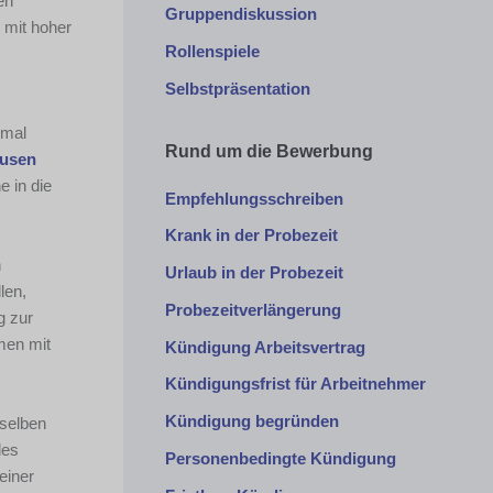
en
Gruppendiskussion
 mit hoher
Rollenspiele
Selbstpräsentation
nmal
Rund um die Bewerbung
usen
e in die
Empfehlungsschreiben
Krank in der Probezeit
n
Urlaub in der Probezeit
len,
Probezeitverlängerung
g zur
men mit
Kündigung Arbeitsvertrag
Kündigungsfrist für Arbeitnehmer
Kündigung begründen
nselben
des
Personenbedingte Kündigung
einer