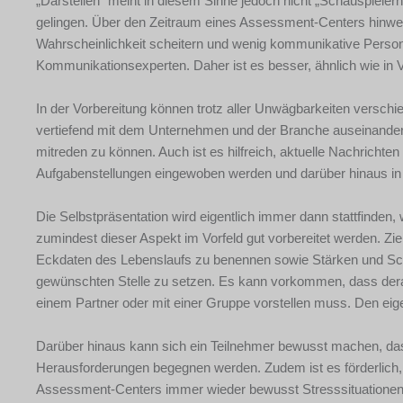
„Darstellen“ meint in diesem Sinne jedoch nicht „Schauspiele
gelingen. Über den Zeitraum eines Assessment-Centers hinwe
Wahrscheinlichkeit scheitern und wenig kommunikative Person
Kommunikationsexperten. Daher ist es besser, ähnlich wie in V
In der Vorbereitung können trotz aller Unwägbarkeiten versch
vertiefend mit dem Unternehmen und der Branche auseinande
mitreden zu können. Auch ist es hilfreich, aktuelle Nachricht
Aufgabenstellungen eingewoben werden und darüber hinaus in 
Die Selbstpräsentation wird eigentlich immer dann stattfinden
zumindest dieser Aspekt im Vorfeld gut vorbereitet werden. Ziel
Eckdaten des Lebenslaufs zu benennen sowie Stärken und Sch
gewünschten Stelle zu setzen. Es kann vorkommen, dass der
einem Partner oder mit einer Gruppe vorstellen muss. Den eig
Darüber hinaus kann sich ein Teilnehmer bewusst machen, das
Herausforderungen begegnen werden. Zudem ist es förderlich,
Assessment-Centers immer wieder bewusst Stresssituationen 