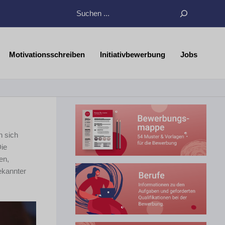
Suchen
Motivationsschreiben
Initiativbewerbung
Jobs
n sich
Die
en,
ekannter