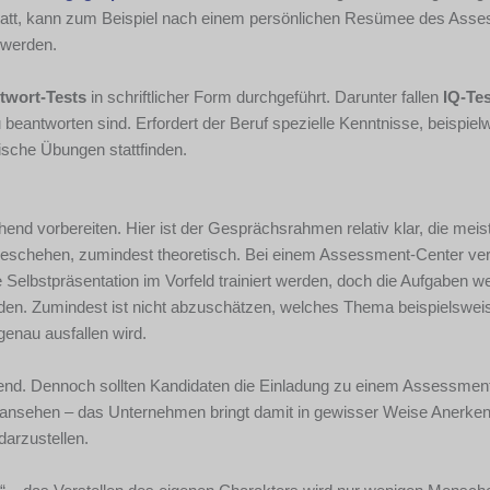
 statt, kann zum Beispiel nach einem persönlichen Resümee des Ass
 werden.
twort-Tests
in schriftlicher Form durchgeführt. Darunter fallen
IQ-Te
 beantworten sind. Erfordert der Beruf spezielle Kenntnisse, beispiel
che Übungen stattfinden.
end vorbereiten. Hier ist der Gesprächsrahmen relativ klar, die mei
eschehen, zumindest theoretisch. Bei einem Assessment-Center ver
 Selbstpräsentation im Vorfeld trainiert werden, doch die Aufgaben w
den. Zumindest ist nicht abzuschätzen, welches Thema beispielsweis
enau ausfallen wird.
gend. Dennoch sollten Kandidaten die Einladung zu einem Assessmen
ne ansehen – das Unternehmen bringt damit in gewisser Weise Anerk
darzustellen.