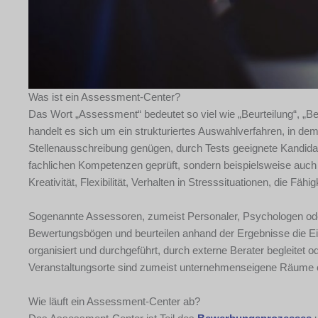
Was ist ein Assessment-Center?
Das Wort „Assessment“ bedeutet so viel wie „Beurteilung“, „
handelt es sich um ein strukturiertes Auswahlverfahren, in d
Stellenausschreibung genügen, durch Tests geeignete Kandidate
fachlichen Kompetenzen geprüft, sondern beispielsweise auch
Kreativität, Flexibilität, Verhalten in Stresssituationen, die F
Sogenannte Assessoren, zumeist Personaler, Psychologen ode
Bewertungsbögen und beurteilen anhand der Ergebnisse die E
organisiert und durchgeführt, durch externe Berater begleitet o
Veranstaltungsorte sind zumeist unternehmenseigene Räume o
Wie läuft ein Assessment-Center ab?