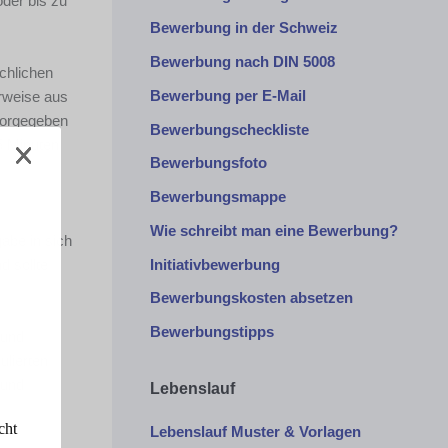
oder bis zu
Bewerbung in der Schweiz
Bewerbung nach DIN 5008
chlichen
Bewerbung per E-Mail
erweise aus
 vorgegeben
Bewerbungscheckliste
5 Minuten
Bewerbungsfoto
Bewerbungsmappe
Wie schreibt man eine Bewerbung?
gabe in sich
Initiativbewerbung
d sollte
Bewerbungskosten absetzen
Bewerbungstipps
 und
ulierten
 und
Lebenslauf
cht
Lebenslauf Muster & Vorlagen