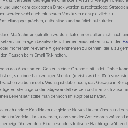
rn“ – das Verstellen des eigenen Charakters wird nur wenigen Mensch
g und unter dem gegebenen Druck werden zurechtgelegte Strategien
en werden wohl auch mit besten Vorsätzen nicht plötzlich zu
orstellungsgesprächen, authentisch und natürlich aufzutreten.
iedene Maßnahmen getroffen werden: Teilnehmer sollten sich noch ei
rsetzen, um Fragen beantworten, Themen einschätzen und in den
Pa
en oder momentan relevante Allgemeinthemen zu kennen, die allzu gern
den Pausen beim Small Talk helfen.
, wenn das Assessment-Center in einer Gruppe stattfindet. Daher kan
 ist es, sich innerhalb weniger Minuten (meist zwei bis fünf) vorzustel
wächen zu behandeln. Wichtig ist dabei auch, das Gesagte in Bezu
artige Vorstellungsrunden abgewandelt werden und man sich zusam
enen Lebenslauf sollte man dennoch im Kopf parat halten.
s auch andere Kandidaten die gleiche Nervosität empfinden und de
 sich im Vorfeld klar zu werden, dass von den Assessoren während 
herbeigeführt werden. Eine besonders kritische Nachfrage während 