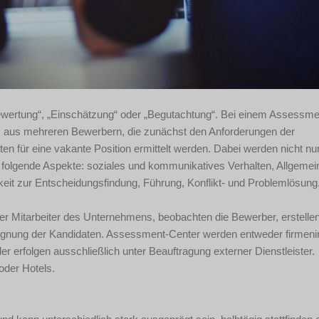
Bewertung“, „Einschätzung“ oder „Begutachtung“. Bei einem Assessm
em aus mehreren Bewerbern, die zunächst den Anforderungen der
n für eine vakante Position ermittelt werden. Dabei werden nicht nur
 folgende Aspekte: soziales und kommunikatives Verhalten, Allgemei
ähigkeit zur Entscheidungsfindung, Führung, Konflikt- und Problemlösung
r Mitarbeiter des Unternehmens, beobachten die Bewerber, erstelle
ignung der Kandidaten. Assessment-Center werden entweder firmeni
der erfolgen ausschließlich unter Beauftragung externer Dienstleister.
der Hotels.