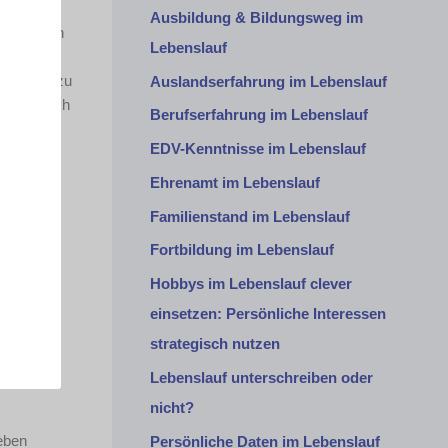
torischen
Ausbildung & Bildungsweg im
 logischen
Lebenslauf
ch auf
ndidaten zu
Auslandserfahrung im Lebenslauf
n, so auch
Berufserfahrung im Lebenslauf
EDV-Kenntnisse im Lebenslauf
ie Rolle
Ehrenamt im Lebenslauf
er sozial
Familienstand im Lebenslauf
lich und
Fortbildung im Lebenslauf
Hobbys im Lebenslauf clever
einsetzen: Persönliche Interessen
 dieser
strategisch nutzen
chliche
it sowie
Lebenslauf unterschreiben oder
nicht?
geben
Persönliche Daten im Lebenslauf