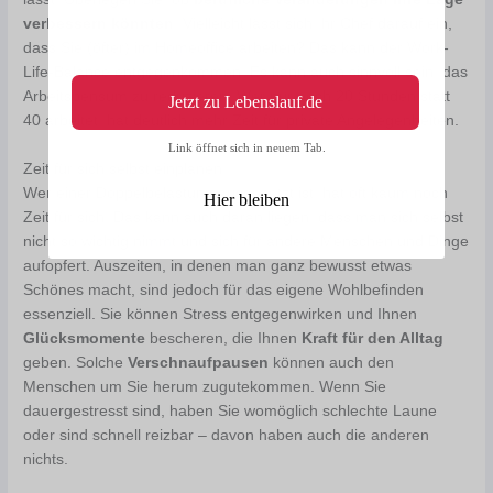
verbessern könnten
. Vielleicht lässt sich Ihr Chef darauf ein,
dass Sie (öfter) im Homeoffice arbeiten? Das kann der Work-
Life-Balance entgegenkommen. Es kann auch sinnvoll sein, das
Arbeitspensum zu reduzieren. Wer nur noch 20 Stunden statt
Jetzt zu Lebenslauf.de
40 arbeitet, hat deutlich mehr Zeit für private Angelegenheiten.
Link öffnet sich in neuem Tab.
Zeit für sich selbst einplanen
Wer einer Doppelbelastung ausgesetzt ist, hat oft kaum noch
Hier bleiben
Zeit für sich. Das kann auch daran liegen, dass man sich selbst
nicht so wichtig nimmt und sich für andere Menschen und Dinge
aufopfert. Auszeiten, in denen man ganz bewusst etwas
Schönes macht, sind jedoch für das eigene Wohlbefinden
essenziell. Sie können Stress entgegenwirken und Ihnen
Glücksmomente
bescheren, die Ihnen
Kraft für den Alltag
geben. Solche
Verschnaufpausen
können auch den
Menschen um Sie herum zugutekommen. Wenn Sie
dauergestresst sind, haben Sie womöglich schlechte Laune
oder sind schnell reizbar – davon haben auch die anderen
nichts.