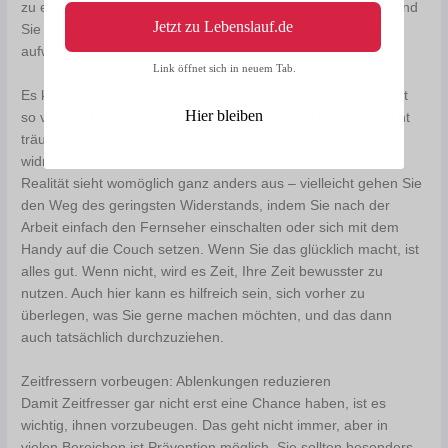
zu erledigen – und wenn Sie es nicht im Zeitlimit schaffen, sind
Jetzt zu Lebenslauf.de
Sie zumindest daran erinnert, dass Sie gerade Extra-Zeit
aufwenden.
Link öffnet sich in neuem Tab.
Es kann sein, dass Sie feststellen, dass Sie Ihre Freizeit nicht
Hier bleiben
so verwenden, wie es Sie eigentlich gerne möchten. Vielleicht
träumen Sie davon, mehr zu lesen, sich einem Hobby zu
widmen, sich mehr zu bewegen oder kreativ zu werden. Die
Realität sieht womöglich ganz anders aus – vielleicht gehen Sie
den Weg des geringsten Widerstands, indem Sie nach der
Arbeit einfach den Fernseher einschalten oder sich mit dem
Handy auf die Couch setzen. Wenn Sie das glücklich macht, ist
alles gut. Wenn nicht, wird es Zeit, Ihre Zeit bewusster zu
nutzen. Auch hier kann es hilfreich sein, sich vorher zu
überlegen, was Sie gerne machen möchten, und das dann
auch tatsächlich durchzuziehen.
Zeitfressern vorbeugen: Ablenkungen reduzieren
Damit Zeitfresser gar nicht erst eine Chance haben, ist es
wichtig, ihnen vorzubeugen. Das geht nicht immer, aber in
vielen Bereichen ist Prävention möglich. Sie sollten besonders