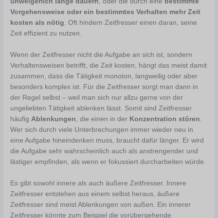
unweigerlich lange dauern
, oder die durch eine
bestimmte
Vorgehensweise oder ein bestimmtes Verhalten mehr Zeit
kosten als nötig
. Oft hindern Zeitfresser einen daran, seine
Zeit effizient zu nutzen.
Wenn der Zeitfresser nicht die Aufgabe an sich ist, sondern
Verhaltensweisen betrifft, die Zeit kosten, hängt das meist damit
zusammen, dass die Tätigkeit monoton, langweilig oder aber
besonders komplex ist. Für die Zeitfresser sorgt man dann in
der Regel selbst – weil man sich nur allzu gerne von der
ungeliebten Tätigkeit ablenken lässt. Somit sind Zeitfresser
häufig
Ablenkungen
, die einen in der
Konzentration stören
.
Wer sich durch viele Unterbrechungen immer wieder neu in
eine Aufgabe hineindenken muss, braucht dafür länger. Er wird
die Aufgabe sehr wahrscheinlich auch als anstrengender und
lästiger empfinden, als wenn er fokussiert durcharbeiten würde.
Es gibt sowohl innere als auch äußere Zeitfresser. Innere
Zeitfresser entstehen aus einem selbst heraus, äußere
Zeitfresser sind meist Ablenkungen von außen. Ein innerer
Zeitfresser könnte zum Beispiel die vorübergehende