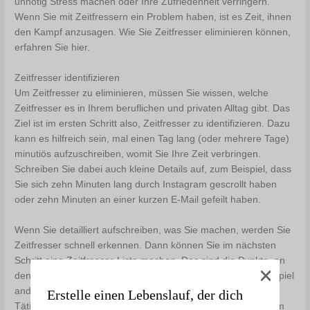
unnötig Stress machen oder Ihre Zufriedenheit verringern.
Wenn Sie mit Zeitfressern ein Problem haben, ist es Zeit, ihnen
den Kampf anzusagen. Wie Sie Zeitfresser eliminieren können,
erfahren Sie hier.
Zeitfresser identifizieren
Um Zeitfresser zu eliminieren, müssen Sie wissen, welche
Zeitfresser es in Ihrem beruflichen und privaten Alltag gibt. Das
Ziel ist im ersten Schritt also, Zeitfresser zu identifizieren. Dazu
kann es hilfreich sein, mal einen Tag lang (oder mehrere Tage)
minutiös aufzuschreiben, womit Sie Ihre Zeit verbringen.
Schreiben Sie dabei auch kleine Details auf, zum Beispiel, dass
Sie sich zehn Minuten lang durch Instagram gescrollt haben
oder zehn Minuten an einer kurzen E-Mail gefeilt haben.
Wenn Sie detailliert aufschreiben, was Sie machen, werden Sie
Zeitfresser schnell erkennen. Dann können Sie im nächsten
Schritt eine Zeitfresser-Liste machen. Das sind die Punkte, an
denen Sie etwas verändern möchten. Sie möchten zum Beispiel
anders an bestimmte Aufgaben herangehen, bestimmte
Erstelle einen Lebenslauf, der dich
Tätigkeiten reduzieren oder Ablenkungen widerstehen. Indem