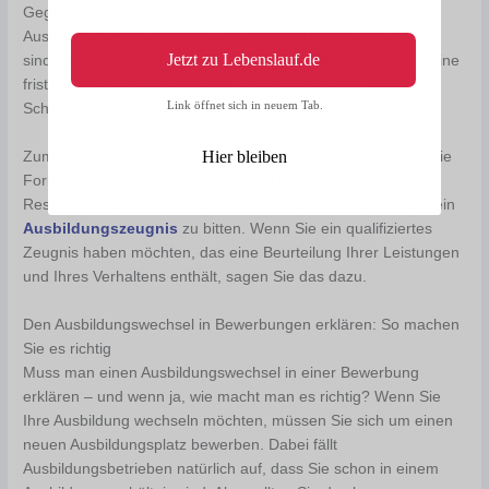
Gegebenenfalls ist auch eine fristlose Kündigung des
Ausbildungsvertrags denkbar, wobei die Hürden dafür hoch
Jetzt zu Lebenslauf.de
sind. Lassen Sie sich von einem Anwalt beraten, bevor Sie eine
fristlose Kündigung einreichen. So vermeiden Sie mögliche
Link öffnet sich in neuem Tab.
Schadensersatzansprüche des Ausbildungsbetriebs.
Hier bleiben
Zum Ende Ihrer Zeit im jetzigen Ausbildungsbetrieb sollten Sie
Formalien klären, zum Beispiel den Umgang mit möglichem
Resturlaub oder Überstunden. Denken Sie auch daran, um ein
Ausbildungszeugnis
zu bitten. Wenn Sie ein qualifiziertes
Zeugnis haben möchten, das eine Beurteilung Ihrer Leistungen
und Ihres Verhaltens enthält, sagen Sie das dazu.
Den Ausbildungswechsel in Bewerbungen erklären: So machen
Sie es richtig
Muss man einen Ausbildungswechsel in einer Bewerbung
erklären – und wenn ja, wie macht man es richtig? Wenn Sie
Ihre Ausbildung wechseln möchten, müssen Sie sich um einen
neuen Ausbildungsplatz bewerben. Dabei fällt
Ausbildungsbetrieben natürlich auf, dass Sie schon in einem