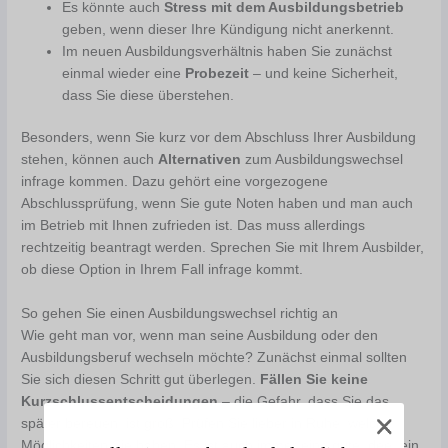
Es könnte auch
Stress mit dem Ausbildungsbetrieb
geben, wenn dieser Ihre Kündigung nicht anerkennt.
Im neuen Ausbildungsverhältnis haben Sie zunächst
einmal wieder eine
Probezeit
– und keine Sicherheit,
dass Sie diese überstehen.
Besonders, wenn Sie kurz vor dem Abschluss Ihrer Ausbildung
stehen, können auch
Alternativen
zum Ausbildungswechsel
infrage kommen. Dazu gehört eine vorgezogene
Abschlussprüfung, wenn Sie gute Noten haben und man auch
im Betrieb mit Ihnen zufrieden ist. Das muss allerdings
rechtzeitig beantragt werden. Sprechen Sie mit Ihrem Ausbilder,
ob diese Option in Ihrem Fall infrage kommt.
So gehen Sie einen Ausbildungswechsel richtig an
Wie geht man vor, wenn man seine Ausbildung oder den
Ausbildungsberuf wechseln möchte? Zunächst einmal sollten
Sie sich diesen Schritt gut überlegen.
Fällen Sie keine
Kurzschlussentscheidungen
– die Gefahr, dass Sie das
später bereuen, ist groß. Prüfen Sie lieber in Ruhe, welche
Möglichkeiten Sie haben. Es ist auch immer eine gute Idee, ein