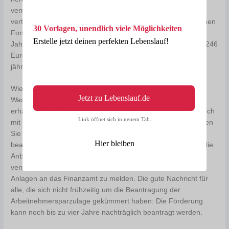
vermögenswirksamen Leistungen auf zwei Anlageformen zu
verteilen. Wenn Sie zwei Sparformen kombinieren – etwa einen
30 Vorlagen, unendlich viele Möglichkeiten
Fondssparplan mit einem Bausparvertrag – können Sie pro
Erstelle jetzt deinen perfekten Lebenslauf!
Jahr bis zu 123 Euro Sparzulage (Ledige) beziehungsweise 246
Euro (Verheiratete) erhalten. Der Förderhöchstbetrag liegt
jährlich bei 870 Euro.
Wie erhält man die Arbeitnehmersparzulage?
Jetzt zu Lebenslauf.de
Was muss man tun, um die Arbeitnehmersparzulage zu
erhalten? Das fragen sich wohl die meisten Menschen, die sich
Link öffnet sich in neuem Tab.
mit dem Thema befassen. Um die Zulage zu erhalten, müssen
Sie sie mit der jährlichen Einkommenssteuererklärung
Hier bleiben
beantragen – und zwar jedes Jahr erneut. Gleichzeitig sind die
Anbieter von Sparverträgen im Rahmen von
vermögenswirksamen Leistungen verpflichtet, die Höhe der
Anlagen an das Finanzamt zu melden. Die gute Nachricht für
alle, die sich nicht frühzeitig um die Beantragung der
Arbeitnehmersparzulage gekümmert haben: Die Förderung
kann noch bis zu vier Jahre nachträglich beantragt werden.