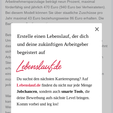
Arbeitnehmersparzulage beträgt neun Prozent, maximal
förderfähig sind jährlich 470 Euro (940 Euro bei Verheirateten).
Bei diesem Modell können Sie über staatliche Zuschüsse pro
Jahr maximal 43 Euro beziehungsweise 86 Euro erhalten. Die
Bank muss allerdings zustimmen.
Betriebliche Altersvorsorge
Erstelle einen Lebenslauf, der dich
Um VL zu sparen, ist noch eine Variante möglich: Sie können
und deine zukünftigen Arbeitgeber
das Geld in die
betriebliche Altersvorsorge
stecken. Das lohnt
begeistert auf
sich vor allem dann, wenn keine Förderung durch die
Arbeitnehmersparzulage möglich ist. Auf diese Art lassen sich
Steuern und Sozialversicherungsbeiträge sparen. Allerdings
erhalten Sie das Geld nicht wie bei anderen Modellen nach
einigen Jahren, sondern erst, wenn Sie in Rente gehen. Dann
Du suchst den nächsten Karrieresprung? Auf
müssen die Bezüge auch versteuert werden. Sie profitieren
jedoch womöglich von einem geringeren Steuersatz.
Lebenslauf.de
findest du nicht nur jede Menge
Jobchancen
, sondern auch
smarte Tools
, die
Warum sich die Kombination mehrerer Anlagentypen lohnen
deine Bewerbung aufs nächste Level bringen.
kann
Komm vorbei und leg los!
Wenn Sie das meiste aus der Arbeitnehmersparzulage
herausholen möchten, kann es sich lohnen, die