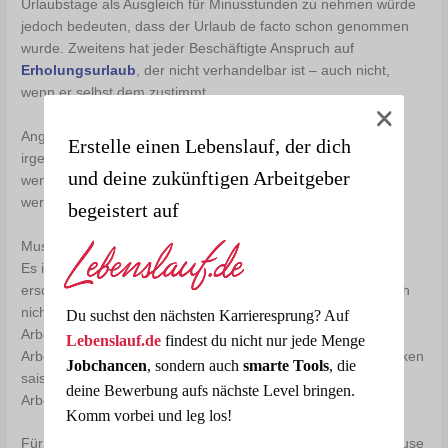
Urlaubstage als Ausgleich für Minusstunden zu nehmen würde
jedoch bedeuten, dass der Urlaub de facto schon genommen
wurde. Zweitens hat jeder Beschäftigte Anspruch auf
Erholungsurlaub
, der nicht verhandelbar ist – auch nicht,
wenn er selbst dem zustimmt.
Angesammelte Minusstunden verfallen nicht einfach
Erstelle einen Lebenslauf, der dich
irgendwann automatisch. Sie bleiben bestehen und können,
und deine zukünftigen Arbeitgeber
wenn nötig, von einem Jahr auf das nächste übertragen
werden.
begeistert auf
Muss man angeordnete Minusstunden hinnehmen?
Es ist keine Seltenheit, dass ein Arbeitnehmer im Betrieb
erscheint und ihm der Arbeitgeber eröffnet, dass es eigentlich
nichts für ihn zu tun gibt. Oft werden die Beschäftigten vom
Du suchst den nächsten Karrieresprung? Auf
Arbeitgeber nach Hause geschickt, wenn es nicht genügend
Lebenslauf.de
findest du nicht nur jede Menge
Arbeit für sie gibt. Das kann besonders in Bereichen mit starken
Jobchancen
, sondern auch
smarte Tools
, die
saisonalen oder anderweitigen Schwankungen im
deine Bewerbung aufs nächste Level bringen.
Arbeitsaufkommen passieren.
Komm vorbei und leg los!
Für Arbeitnehmer bedeutet das einerseits, dass sie nach Hause