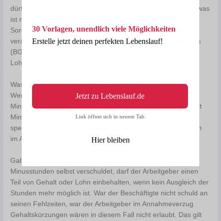
dürfen – oft ist das unmittelbar ein Grund zur Freude. Doch was
ist mit dem Geld? Darum müssen sich Arbeitnehmer keine
30 Vorlagen, unendlich viele Möglichkeiten
Sorgen machen, wenn der Arbeitgeber die Minusstunden zu
Erstelle jetzt deinen perfekten Lebenslauf!
verantworten hat. Nach § 615 des Bürgerlichen Gesetzbuchs
(BGB) haben Beschäftigte trotzdem Anspruch auf den vollen
Lohn, da der Arbeitgeber in Annahmeverzug ist.
Was ist mit Minusstunden bei einer Kündigung?
Jetzt zu Lebenslauf.de
Wenn ein Arbeitsverhältnis endet, kann es sein, dass
Minusstunden noch nicht ausgeglichen sind. Was passiert mit
Link öffnet sich in neuem Tab.
Minusstunden bei einer Kündigung? Es kommt auf die
spezifische Situation an und die entsprechenden Regelungen
im Arbeitsvertrag oder in anderen Vereinbarungen an.
Hier bleiben
Gab es ein Arbeitszeitkonto und hat der Arbeitnehmer die
Minusstunden selbst verschuldet, darf der Arbeitgeber einen
Teil von Gehalt oder Lohn einbehalten, wenn kein Ausgleich der
Stunden mehr möglich ist. War der Beschäftigte nicht schuld an
seinen Fehlzeiten, war der Arbeitgeber im Annahmeverzug.
Gehaltskürzungen wären in diesem Fall nicht erlaubt. Das gilt