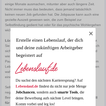
einige Monate ausmachen, mitunter aber auch längere Zeit.
Nicht immer muss das bedeuten, dass jemand tatsächlich
keinen neuen Job gefunden hat. Die Jobpause kann auch eine
gezielte Auszeit gewesen sein, die zum Beispiel zur
Selbstfindung gedient hat oder für das psychische Wohlergehen
wichtig war.
Erstelle einen Lebenslauf, der dich
Lücken im Lebenslauf sind längst keine Ausnahme mehr
.
Sie müssen auch nicht die gefürchteten negativen Folgen nach
und deine zukünftigen Arbeitgeber
sich ziehen. Entscheidend ist, wie lange die Auszeit war – und
begeistert auf
wie Bewerber damit umgehen. Wenn es sich um kürzere
Pausen von einigen wenigen Monaten handelt, sind Lücken im
Lebenslauf in aller Regel nicht erklärungsbedürftig. Sie wecken
wahrscheinlich keine grundlegenden Zweifel an der Eignung
eines Bewerbers, wenn dessen Vita ansonsten stimmt.
Du suchst den nächsten Karrieresprung? Auf
Lebenslauf.de
findest du nicht nur jede Menge
Selbst längere Lücken im Lebenslauf müssen keinen allzu
Jobchancen
, sondern auch
smarte Tools
, die
negativen Beigeschmack haben. Im besten Fall gelingt es
Bewerbern, zu zeigen, wie sie die
jeweiligen Zeiten sinnvoll
deine Bewerbung aufs nächste Level bringen.
für ihre berufliche und persönliche Weiterentwicklung
Komm vorbei und leg los!