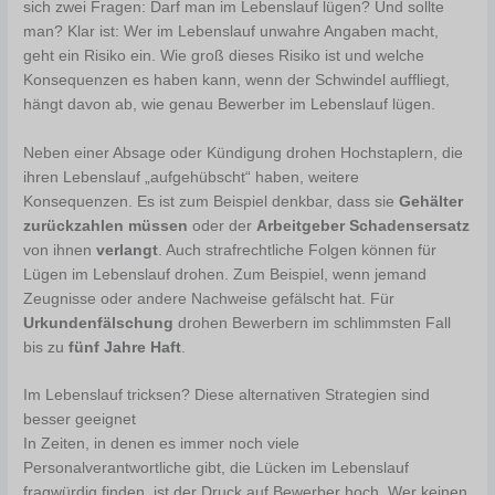
sich zwei Fragen: Darf man im Lebenslauf lügen? Und sollte
man? Klar ist: Wer im Lebenslauf unwahre Angaben macht,
geht ein Risiko ein. Wie groß dieses Risiko ist und welche
Konsequenzen es haben kann, wenn der Schwindel auffliegt,
hängt davon ab, wie genau Bewerber im Lebenslauf lügen.
Neben einer Absage oder Kündigung drohen Hochstaplern, die
ihren Lebenslauf „aufgehübscht“ haben, weitere
Konsequenzen. Es ist zum Beispiel denkbar, dass sie
Gehälter
zurückzahlen müssen
oder der
Arbeitgeber Schadensersatz
von ihnen
verlangt
. Auch strafrechtliche Folgen können für
Lügen im Lebenslauf drohen. Zum Beispiel, wenn jemand
Zeugnisse oder andere Nachweise gefälscht hat. Für
Urkundenfälschung
drohen Bewerbern im schlimmsten Fall
bis zu
fünf Jahre Haft
.
Im Lebenslauf tricksen? Diese alternativen Strategien sind
besser geeignet
In Zeiten, in denen es immer noch viele
Personalverantwortliche gibt, die Lücken im Lebenslauf
fragwürdig finden, ist der Druck auf Bewerber hoch. Wer keinen