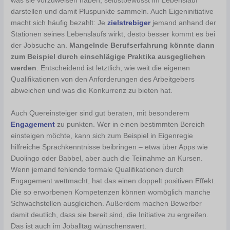
was sie vorzuweisen haben, selbstbewusst im Lebenslauf
darstellen und damit Pluspunkte sammeln. Auch Eigeninitiative
macht sich häufig bezahlt: Je
zielstrebiger
jemand anhand der
Stationen seines Lebenslaufs wirkt, desto besser kommt es bei
der Jobsuche an.
Mangelnde Berufserfahrung könnte dann
zum Beispiel durch einschlägige Praktika ausgeglichen
werden
. Entscheidend ist letztlich, wie weit die eigenen
Qualifikationen von den Anforderungen des Arbeitgebers
abweichen und was die Konkurrenz zu bieten hat.
Auch Quereinsteiger sind gut beraten, mit besonderem
Engagement
zu punkten. Wer in einen bestimmten Bereich
einsteigen möchte, kann sich zum Beispiel in Eigenregie
hilfreiche Sprachkenntnisse beibringen – etwa über Apps wie
Duolingo oder Babbel, aber auch die Teilnahme an Kursen.
Wenn jemand fehlende formale Qualifikationen durch
Engagement wettmacht, hat das einen doppelt positiven Effekt.
Die so erworbenen Kompetenzen können womöglich manche
Schwachstellen ausgleichen. Außerdem machen Bewerber
damit deutlich, dass sie bereit sind, die Initiative zu ergreifen.
Das ist auch im Joballtag wünschenswert.