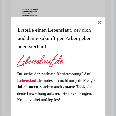
Erstelle einen Lebenslauf, der dich
und deine zukünftigen Arbeitgeber
begeistert auf
Du suchst den nächsten Karrieresprung? Auf
Lebenslauf.de
findest du nicht nur jede Menge
Bewerbung als Elektroniker für Informations- und
Jobchancen
, sondern auch
smarte Tools
, die
Telekommunikationstechnik / Elektronikerin für
deine Bewerbung aufs nächste Level bringen.
Informations- und Telekommunikationstechnik
Komm vorbei und leg los!
Zur Vorlage