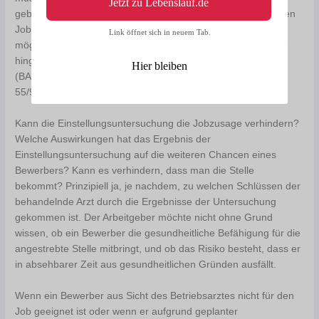
Jetzt zu Lebenslauf.de
geben, der die Befähigung der betreffenden Person für seinen
Job beeinträchtigt. Routinemäßige Blutuntersuchungen, um
Link öffnet sich in neuem Tab.
möglichen Alkohol- oder Drogenkonsum nachzuweisen, sind
hingegen nicht erlaubt. Das hat das Bundesarbeitsgericht
Hier bleiben
(BAG) in einem Urteil im August 1999 klargestellt (Az. 2 AZR
55/99).
Kann die Einstellungsuntersuchung die Jobzusage verhindern?
Welche Auswirkungen hat das Ergebnis der
Einstellungsuntersuchung auf die weiteren Chancen eines
Bewerbers? Kann es verhindern, dass man die Stelle
bekommt? Prinzipiell ja, je nachdem, zu welchen Schlüssen der
behandelnde Arzt durch die Ergebnisse der Untersuchung
gekommen ist. Der Arbeitgeber möchte nicht ohne Grund
wissen, ob ein Bewerber die gesundheitliche Befähigung für die
angestrebte Stelle mitbringt, und ob das Risiko besteht, dass er
in absehbarer Zeit aus gesundheitlichen Gründen ausfällt.
Wenn ein Bewerber aus Sicht des Betriebsarztes nicht für den
Job geeignet ist oder wenn er aufgrund geplanter