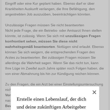
Eingriff oder eine Kur geplant haben. Ebenso darf er über
Krankheiten Auskunft verlangen, die Ihre Befähigung, den
angestrebten Job auszuüben, beeinträchtigen könnten.
Unzulässige Fragen müssen Sie nicht beantworten
Nicht jede Frage, die ein Betriebs- oder Amtsarzt Ihnen stellen
könnte, ist zulässig. Wenn Sie sich mit
unzulässigen Fragen
konfrontiert sehen, müssen Sie diese nicht
wahrheitsgemäß beantworten
. Notlügen sind erlaubt. Ebenso
können Sie sich weigern, die entsprechenden Fragen des
Arztes zu beantworten. Bei zulässigen Fragen müssen Sie
allerdings die Wahrheit sagen. Wenn Sie das nicht tun, kann
Ihre Lüge im Zweifel auch Jahre später noch Folgen haben, die
von einer Abmahnung bis hin zur Kündigung reichen können.
Zu den Fragen, die ein Arzt bei einer Einstellungsuntersuchung
nicht stellen darf, gehören beispielsweise
Fragen nach
Vorerkrankungen des Bewerbers oder von seinen Eltern
,
Erstelle einen Lebenslauf, der dich
nach
Erbkrankheiten
oder den
Gewohnheiten des
und deine zukünftigen Arbeitgeber
Bewerbers
. Unzulässig sind zudem Fragen nach einer