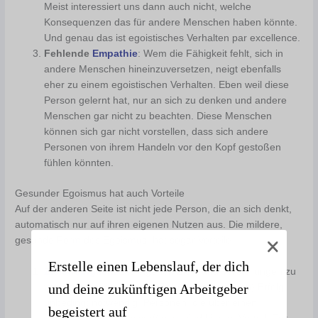
Meist interessiert uns dann auch nicht, welche
Konsequenzen das für andere Menschen haben könnte.
Und genau das ist egoistisches Verhalten par excellence.
Fehlende
Empathie
: Wem die Fähigkeit fehlt, sich in
andere Menschen hineinzuversetzen, neigt ebenfalls
eher zu einem egoistischen Verhalten. Eben weil diese
Person gelernt hat, nur an sich zu denken und andere
Menschen gar nicht zu beachten. Diese Menschen
können sich gar nicht vorstellen, dass sich andere
Personen von ihrem Handeln vor den Kopf gestoßen
fühlen könnten.
Gesunder Egoismus hat auch Vorteile
Auf der anderen Seite ist nicht jede Person, die an sich denkt,
automatisch nur auf ihren eigenen Nutzen aus. Die mildere,
gesunde Form des Egoismus, hat sogar Vorteile:
Erstelle einen Lebenslauf, der dich
Zielstrebigkeit
:
Die eigenen Ziele und Vorstellungen zu
und deine zukünftigen Arbeitgeber
verfolgen, ist für den beruflichen (und privaten) Erfolg
unbedingt notwendig. Personen, die über einen
begeistert auf