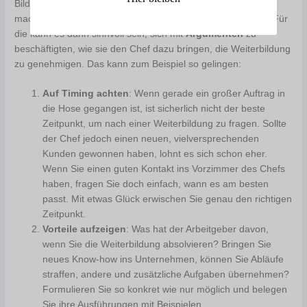
Bildungsteilzeit anbietet, müssen Sie sich wenig Gedanken
machen. Dieses Glück haben aber nicht alle Beschäftigten. Für
die kann es dann sinnvoll sein, sich mit
Argumenten
zu
beschäftigten, wie sie den Chef dazu bringen, die Weiterbildung
zu genehmigen. Das kann zum Beispiel so gelingen:
Auf Timing achten
: Wenn gerade ein großer Auftrag in
die Hose gegangen ist, ist sicherlich nicht der beste
Zeitpunkt, um nach einer Weiterbildung zu fragen. Sollte
der Chef jedoch einen neuen, vielversprechenden
Kunden gewonnen haben, lohnt es sich schon eher.
Wenn Sie einen guten Kontakt ins Vorzimmer des Chefs
haben, fragen Sie doch einfach, wann es am besten
passt. Mit etwas Glück erwischen Sie genau den richtigen
Zeitpunkt.
Vorteile aufzeigen
: Was hat der Arbeitgeber davon,
wenn Sie die Weiterbildung absolvieren? Bringen Sie
neues Know-how ins Unternehmen, können Sie Abläufe
straffen, andere und zusätzliche Aufgaben übernehmen?
Formulieren Sie so konkret wie nur möglich und belegen
Sie ihre Ausführungen mit Beispielen.