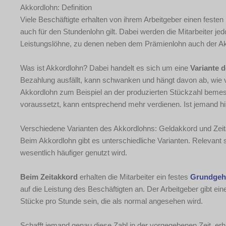
Akkordlohn: Definition
Viele Beschäftigte erhalten von ihrem Arbeitgeber einen festen
auch für den Stundenlohn gilt. Dabei werden die Mitarbeiter je
Leistungslöhne, zu denen neben dem Prämienlohn auch der Ak
Was ist Akkordlohn? Dabei handelt es sich um eine
Variante 
Bezahlung ausfällt, kann schwanken und hängt davon ab, wie vi
Akkordlohn zum Beispiel an der produzierten Stückzahl bemess
voraussetzt, kann entsprechend mehr verdienen. Ist jemand hi
Verschiedene Varianten des Akkordlohns: Geldakkord und Zei
Beim Akkordlohn gibt es unterschiedliche Varianten. Relevant
wesentlich häufiger genutzt wird.
Beim Zeitakkord
erhalten die Mitarbeiter ein festes
Grundgeh
auf die Leistung des Beschäftigten an. Der Arbeitgeber gibt ei
Stücke pro Stunde sein, die als normal angesehen wird.
Schafft jemand genau diese Zahl in der vorgegebenen Zeit, erh