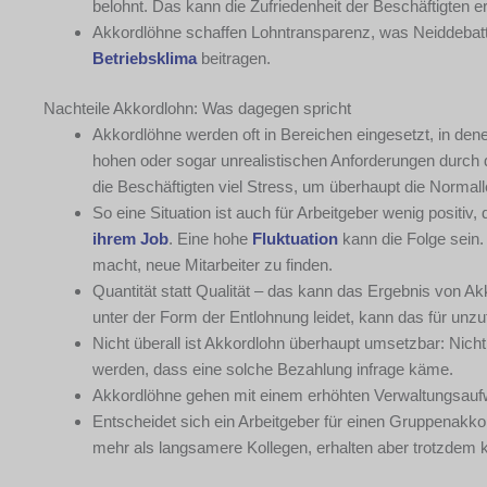
belohnt. Das kann die Zufriedenheit der Beschäftigten e
Akkordlöhne schaffen Lohntransparenz, was Neiddebatte
Betriebsklima
beitragen.
Nachteile Akkordlohn: Was dagegen spricht
Akkordlöhne werden oft in Bereichen eingesetzt, in dene
hohen oder sogar unrealistischen Anforderungen durch 
die Beschäftigten viel Stress, um überhaupt die Normall
So eine Situation ist auch für Arbeitgeber wenig positiv
ihrem Job
. Eine hohe
Fluktuation
kann die Folge sein.
macht, neue Mitarbeiter zu finden.
Quantität statt Qualität – das kann das Ergebnis von Ak
unter der Form der Entlohnung leidet, kann das für unz
Nicht überall ist Akkordlohn überhaupt umsetzbar: Nich
werden, dass eine solche Bezahlung infrage käme.
Akkordlöhne gehen mit einem erhöhten Verwaltungsaufwa
Entscheidet sich ein Arbeitgeber für einen Gruppenakko
mehr als langsamere Kollegen, erhalten aber trotzdem 