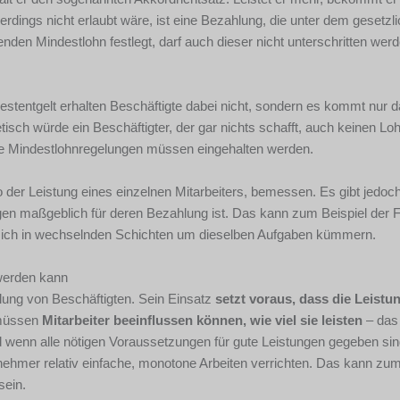
lerdings nicht erlaubt wäre, ist eine Bezahlung, die unter dem gesetzl
chenden Mindestlohn festlegt, darf auch dieser nicht unterschritten werd
estentgelt erhalten Beschäftigte dabei nicht, sondern es kommt nur d
isch würde ein Beschäftigter, der gar nichts schafft, auch keinen Loh
liche Mindestlohnregelungen müssen eingehalten werden.
 der Leistung eines einzelnen Mitarbeiters, bemessen. Es gibt jedoc
en maßgeblich für deren Bezahlung ist. Das kann zum Beispiel der Fa
 sich in wechselnden Schichten um dieselben Aufgaben kümmern.
werden kann
hlung von Beschäftigten. Sein Einsatz
setzt voraus, dass die Leistu
müssen
Mitarbeiter beeinflussen können, wie viel sie leisten
– das 
nd wenn alle nötigen Voraussetzungen für gute Leistungen gegeben sin
nehmer relativ einfache, monotone Arbeiten verrichten. Das kann zum
sein.