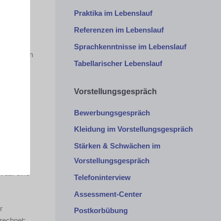
ndere
Praktika im Lebenslauf
nden
Referenzen im Lebenslauf
Sprachkenntnisse im Lebenslauf
der sich in
Tabellarischer Lebenslauf
n
Vorstellungsgespräch
it
Bewerbungsgespräch
o ein
Kleidung im Vorstellungsgespräch
Stärken & Schwächen im
Vorstellungsgespräch
bezeit je
 auf eine
Telefoninterview
Assessment-Center
r
Postkorbübung
erechnet: