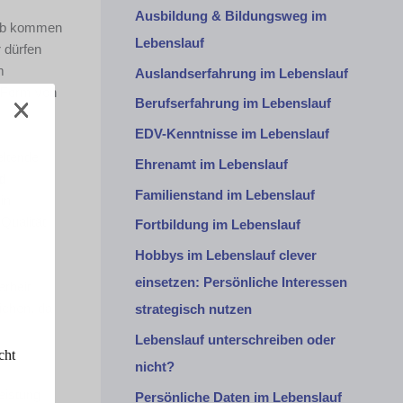
Ausbildung & Bildungsweg im
halb kommen
Lebenslauf
r dürfen
m
Auslandserfahrung im Lebenslauf
n Form von
Berufserfahrung im Lebenslauf
EDV-Kenntnisse im Lebenslauf
eltende
Ehrenamt im Lebenslauf
d
Familienstand im Lebenslauf
in
Qualität
Fortbildung im Lebenslauf
Hobbys im Lebenslauf clever
einsetzen: Persönliche Interessen
erheit
ichen, da
strategisch nutzen
Lebenslauf unterschreiben oder
cht
nicht?
eistung
Persönliche Daten im Lebenslauf