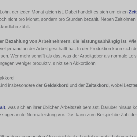
 Lohn, der jeden Monat gleich ist. Dabei handelt es sich um einen
Zei
doch nicht pro Monat, sondern pro Stunden bezahlt. Neben Zeitlöhnen 
kordlohn zählt.
der Bezahlung von Arbeitnehmern, die leistungsabhängig ist
. Wie
el jemand an der Arbeit geschafft hat. In der Produktion kann sich d
en. Wer mehr schafft als das, was der Arbeitgeber als normale Leis
ngegen weniger produktiv, sinkt sein Akkordlohn.
takkord
 sind insbesondere der
Geldakkord
und der
Zeitakkord
, wobei Letzte
alt
, was sich an ihrer üblichen Arbeitszeit bemisst. Darüber hinaus 
ne sogenannte Normalleistung vor. Das kann zum Beispiel die Zahl der
ält er den sogenannten Akkordrichtsatz. Leistet er mehr, bekommt er