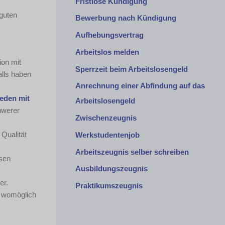
Fristlose Kündigung
 guten
Bewerbung nach Kündigung
Aufhebungsvertrag
Arbeitslos melden
ion mit
Sperrzeit beim Arbeitslosengeld
alls haben
Anrechnung einer Abfindung auf das
ieden mit
Arbeitslosengeld
hwerer
Zwischenzeugnis
 Qualität
Werkstudentenjob
Arbeitszeugnis selber schreiben
ssen
Ausbildungszeugnis
er.
Praktikumszeugnis
n womöglich