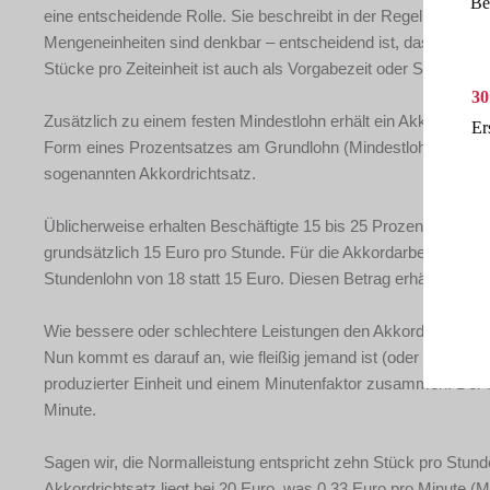
Be
eine entscheidende Rolle. Sie beschreibt in der Regel die Stüc
Mengeneinheiten sind denkbar – entscheidend ist, dass die Ar
Stücke pro Zeiteinheit ist auch als Vorgabezeit oder Stückzeit 
30
Zusätzlich zu einem festen Mindestlohn erhält ein Akkordarbei
Er
Form eines Prozentsatzes am Grundlohn (Mindestlohn) bemi
sogenannten Akkordrichtsatz.
Üblicherweise erhalten Beschäftigte 15 bis 25 Prozent zum Mi
grundsätzlich 15 Euro pro Stunde. Für die Akkordarbeit erhält 
Stundenlohn von 18 statt 15 Euro. Diesen Betrag erhält der Bes
Wie bessere oder schlechtere Leistungen den Akkordlohn beei
Nun kommt es darauf an, wie fleißig jemand ist (oder nicht ist)
produzierter Einheit und einem Minutenfaktor zusammen. Der M
Minute.
Sagen wir, die Normalleistung entspricht zehn Stück pro Stund
Akkordrichtsatz liegt bei 20 Euro, was 0,33 Euro pro Minute (M