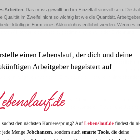
es Arbeiten
. Das muss gewollt und im Einzelfall sinnvoll sein. Des
 Qualität im Zweifel nicht so wichtig ist wie die Quantität. Arbeitgebe
rbeiter künftig in Form eines Akkordlohns entlohnt werden. Wenn es i
ung von Akkordarbeit ebenso zugestimmt haben wie der Entlohnung i
rstelle einen Lebenslauf, der dich und deine
e Normalleistung liegt. Das muss der Arbeitgeber ermitteln, wobei g
rdem
nur dann erlaubt, wenn die Beschäftigten dazu körperlich un
ukünftigen Arbeitgeber begeistert auf
ufgaben handelt.
Zugleich kommt ein Akkordlohn nur für Tätigkeiten 
jeweiligen Aufgaben nach einer Einweisung sicher und in hinreichender 
en bezahlt werden. Das betrifft etwa Arbeitnehmer, in deren Job Sich
ssig ist ein Akkordlohn außerdem bei schwangeren Frauen und Jugendl
 suchst den nächsten Karrieresprung? Auf
Lebenslauf.de
findest du ni
r jede Menge
Jobchancen
, sondern auch
smarte Tools
, die deine
in Akkordlohn berechnet? Hierbei spielt die schon erwähnte Normall