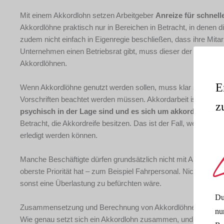
Mit einem Akkordlohn setzen Arbeitgeber
Anreize für schnell
Akkordlöhne praktisch nur in Bereichen in Betracht, in denen die
zudem nicht einfach in Eigenregie beschließen, dass ihre Mita
Unternehmen einen Betriebsrat gibt, muss dieser der Einführ
Akkordlöhnen.
E
Wenn Akkordlöhne genutzt werden sollen, muss klar sein, wo di
Vorschriften beachtet werden müssen. Akkordarbeit ist auße
z
psychisch in der Lage sind und es sich um akkordfähige A
Betracht, die Akkordreife besitzen. Das ist der Fall, wenn die 
erledigt werden können.
Manche Beschäftigte dürfen grundsätzlich nicht mit Akkordlöhn
oberste Priorität hat – zum Beispiel Fahrpersonal. Nicht zulä
sonst eine Überlastung zu befürchten wäre.
Du
Zusammensetzung und Berechnung von Akkordlöhnen
nu
Wie genau setzt sich ein Akkordlohn zusammen, und wie wird e