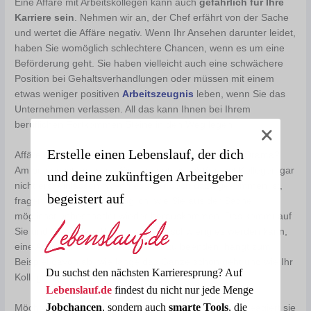
Eine Affäre mit Arbeitskollegen kann auch
gefährlich für Ihre
Karriere sein
. Nehmen wir an, der Chef erfährt von der Sache
und wertet die Affäre negativ. Wenn Ihr Ansehen darunter leidet,
haben Sie womöglich schlechtere Chancen, wenn es um eine
Beförderung geht. Sie haben vielleicht auch eine schwächere
Position bei Gehaltsverhandlungen oder müssen mit einem
etwas weniger positiven
Arbeitszeugnis
leben, wenn Sie das
Unternehmen verlassen. All das kann Ihnen bei Ihrem
beruflichen Fortkommen Steine in den Weg legen.
Erstelle einen Lebenslauf, der dich
Affäre mit Kollegin oder Kollege: Wie beenden ohne Drama?
Am besten ist es, wenn Sie sich auf eine Affäre mit Kollegen gar
und deine zukünftigen Arbeitgeber
nicht erst einlassen. Wenn es aber doch dazu gekommen ist,
begeistert auf
fragen Sie sich nun womöglich, wie Sie aus der Sache
möglichst unbeschadet wieder herauskommen. Das kommt auf
Sie und die andere Person an. Wie schwierig es werden kann,
eine Affäre am Arbeitsplatz wieder zu beenden, hängt zum
Beispiel davon ab, wie lange das Ganze schon geht und wie Ihr
Du suchst den nächsten Karrieresprung? Auf
Kollege zu der Affäre steht.
Lebenslauf.de
findest du nicht nur jede Menge
Jobchancen
, sondern auch
smarte Tools
, die
Möchte die andere Person die Affäre nicht beenden, reagiert sie