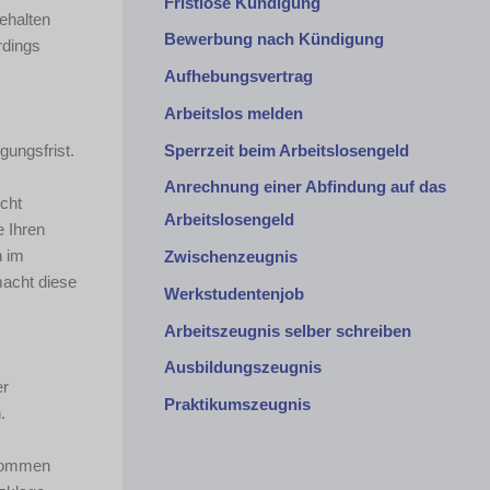
Fristlose Kündigung
ehalten
Bewerbung nach Kündigung
rdings
Aufhebungsvertrag
Arbeitslos melden
Sperrzeit beim Arbeitslosengeld
gungsfrist.
Anrechnung einer Abfindung auf das
icht
Arbeitslosengeld
e Ihren
h im
Zwischenzeugnis
macht diese
Werkstudentenjob
Arbeitszeugnis selber schreiben
Ausbildungszeugnis
er
Praktikumszeugnis
.
enommen