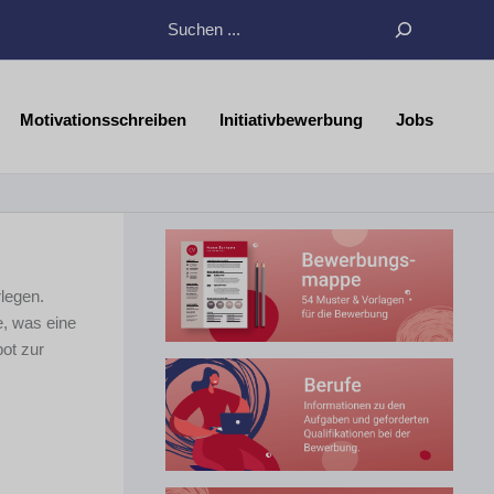
Suchen
Motivationsschreiben
Initiativbewerbung
Jobs
legen.
e, was eine
ot zur