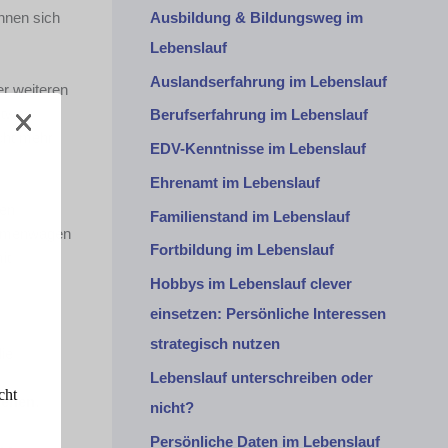
Ausbildung & Bildungsweg im
önnen sich
Lebenslauf
Auslandserfahrung im Lebenslauf
er weiteren
etwa
Berufserfahrung im Lebenslauf
cht mehr
EDV-Kenntnisse im Lebenslauf
Ehrenamt im Lebenslauf
hen
Familienstand im Lebenslauf
Firmenwagen
Fortbildung im Lebenslauf
it
Hobbys im Lebenslauf clever
einsetzen: Persönliche Interessen
strategisch nutzen
ie
Lebenslauf unterschreiben oder
cht
iehen
.
nicht?
Persönliche Daten im Lebenslauf