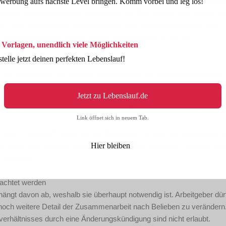
 wie für reguläre Kündigungen. Die Voraussetzungen für eine wirks
werbung aufs nächste Level bringen. Komm vorbei und leg los!
etrieb das Kündigungsschutzgesetz gilt. Das würde dazu führen, d
– personenbedingt, betriebsbedingt oder verhaltensbedingt. Eine
 des Kündigungsschutzes immer sozial gerechtfertigt sein.
 Vorlagen, unendlich viele Möglichkeiten
stelle jetzt deinen perfekten Lebenslauf!
ngehalten werden
die Kündigungsfrist wahren. Hierbei gelten die üblichen Kündigungsfr
ilt werden; eine
mündliche Vereinbarung
zwischen Arbeitgeber un
Jetzt zu Lebenslauf.de
rat im Unternehmen gibt, muss dieser vor der Änderungskündigung an
enn es betriebsbedingte Gründe für die Änderungskündigung gibt.
Link öffnet sich in neuem Tab.
ein. Das betrifft nicht nur den Teilbereich, in dem der Arbeitgeber di
Hier bleiben
 Detail beschrieben werden. Eine vage Formulierung – etwa ein Hi
ht wirksam.
achtet werden
ngt davon ab, weshalb sie überhaupt notwendig ist. Arbeitgeber dür
ch weitere Detail der Zusammenarbeit nach Belieben zu verändern
verhältnisses durch eine Änderungskündigung sind nicht erlaubt.