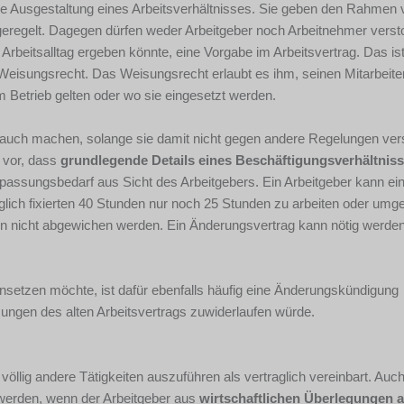
die Ausgestaltung eines Arbeitsverhältnisses. Sie geben den Rahmen 
 geregelt. Dagegen dürfen weder Arbeitgeber noch Arbeitnehmer verst
 Arbeitsalltag ergeben könnte, eine Vorgabe im Arbeitsvertrag. Das ist
n Weisungsrecht. Das Weisungsrecht erlaubt es ihm, seinen Mitarbeite
m Betrieb gelten oder wo sie eingesetzt werden.
auch machen, solange sie damit nicht gegen andere Regelungen ver
 vor, dass
grundlegende Details eines Beschäftigungsverhältnis
passungsbedarf aus Sicht des Arbeitgebers. Ein Arbeitgeber kann ei
raglich fixierten 40 Stunden nur noch 25 Stunden zu arbeiten oder umg
davon nicht abgewichen werden. Ein Änderungsvertrag kann nötig werde
einsetzen möchte, ist dafür ebenfalls häufig eine Änderungskündigung
mungen des alten Arbeitsvertrags zuwiderlaufen würde.
h völlig andere Tätigkeiten auszuführen als vertraglich vereinbart. Au
 werden, wenn der Arbeitgeber aus
wirtschaftlichen Überlegungen 