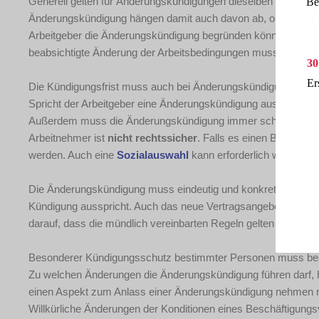
Generell gelten für Änderungskündigungen dieselben Vorgaben
Be
Änderungskündigung hängen damit auch davon ab, ob in dem B
Arbeitgeber die Änderungskündigung begründen können müssen 
beabsichtigte Änderung der Arbeitsbedingungen muss im Sinne
30
Er
Die Kündigungsfrist muss auch bei Änderungskündigungen ei
Spricht der Arbeitgeber eine Änderungskündigung aus, muss er 
Außerdem muss die Änderungskündigung immer schriftlich erte
Arbeitnehmer ist
nicht rechtssicher
. Falls es einen Betriebs
werden. Auch eine
Sozialauswahl
kann erforderlich werden, w
Die Änderungskündigung muss eindeutig und konkret formuliert s
Kündigung ausspricht. Auch das neue Vertragsangebot muss im
darauf, dass die mündlich vereinbarten Regeln gelten – ist nic
Besonderer Kündigungsschutz bestimmter Personen muss be
Zu welchen Änderungen die Änderungskündigung führen darf, hä
einen Aspekt zum Anlass einer Änderungskündigung nehmen no
Willkürliche Änderungen der Konditionen eines Beschäftigungs