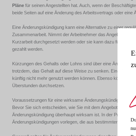
Pläne
für seinen Angestellten hat. Auch, wenn der Beschäftigte
beide Seiten auf eine Änderung des Arbeitsvertrags oder eine
Eine Änderungskündigung kann eine Alternative zu einer regulä
Zusammenarbeit. Nimmt der Arbeitnehmer das Angebot nicht an
Kurzarbeit durchgesetzt werden oder sie kann dazu führen, da
gezahlt werden.
E
z
Kürzungen des Gehalts oder Lohns sind über eine Änderungskün
trotzdem, das Gehalt auf diese Weise zu senken. Eine Änder
künftig nicht mehr genutzt werden können. Ebenso können Ar
Überstunden durchsetzen.
Voraussetzungen für eine wirksame Änderungskündigung
Bevor Sie sich entscheiden, wie Sie mit dem Angebot zur Ände
Änderungskündigung überhaupt wirksam ist. In der Praxis komm
Du
Änderungskündigungen vorlegen, die aus bestimmten Gründen
nu