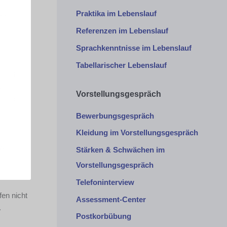
ame
ass
Praktika im Lebenslauf
Referenzen im Lebenslauf
Sprachkenntnisse im Lebenslauf
Tabellarischer Lebenslauf
isten.
d
Vorstellungsgespräch
gehört
Bewerbungsgespräch
Kleidung im Vorstellungsgespräch
e
nweis
Stärken & Schwächen im
Vorstellungsgespräch
Telefoninterview
fen nicht
Assessment-Center
.
Postkorbübung