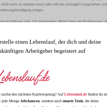
 nicht mehr so arbeiten kann oder will wie vertraglich vorgesehen, k
 Änderungskündigung einigen.
ren Kündigung sein. Der Arbeitgeber diktiert dann die Bedingungen d
, endet das Arbeitsverhältnis. Mit einer Änderungskündigung kann 
ss bisher gewährte Boni wie Weihnachts- oder Urlaubsgeld künftig ni
rstelle einen Lebenslauf, der dich und deine
ukünftigen Arbeitgeber begeistert auf
digung in aller Regel nicht durchsetzbar. Viele Arbeitgeber versuc
ungskündigung kann auch dazu führen, dass geldwerte Vorteile wie 
beitgeber mit einer Änderungskündigung einen veränderten Umgang m
rungskündigung Ihres Arbeitgebers umgehen, sollten Sie prüfen, ob d
t es immer wieder vor, dass Arbeitgeber ihren Mitarbeitern
 suchst den nächsten Karrieresprung? Auf
Lebenslauf.de
findest du ni
 unwirksam sind. Es kann sich lohnen, einen
Fachanwalt hinzuzuz
r jede Menge
Jobchancen
, sondern auch
smarte Tools
, die deine