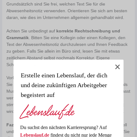
Grundsätzlich sind Sie frei, welchen Text Sie für die
Abwesenheitsnotiz verwenden. Orientieren Sie sich am besten
daran, wie dies im Unternehmen allgemein gehandhabt wird.
Achten Sie unbedingt auf
korrekte Rechtschreibung und
Grammatik
. Bitten Sie eine Kollegin oder einen Kollegen, den
Text der Abwesenheitsnotiz durchzulesen und Ihnen Feedback
zu geben. Falls Sie allein im Büro sind, lesen Sie mit etwas
zeitlichem Abstand selbst nochmals Korrektur. Eigene
Schreibfehler werden häufig übersehen.
Erstelle einen Lebenslauf, der dich
Vorlage für eine Abwesenheitsnotiz
und deine zukünftigen Arbeitgeber
Sie können den Text Ihrer Abwesenheitsnotiz immer wieder als
Muster verwenden. Allerdings muss er jedes Mal neu angepasst
begeistert auf
werden. Vergewissern Sie sich, ob das angegebene Datum
stimmt. Es ist peinlich, wenn im Oktober ein Kunde informiert
wird, dass Sie im Mai eine Woche nicht im Büro sein werden.
Fazit
: Die automatische Antwort muss freundlich, professionell
Du suchst den nächsten Karrieresprung? Auf
und fehlerfrei erstellt werden. Zurück am Arbeitsplatz sollten Sie
Lebenslauf.de
findest du nicht nur jede Menge