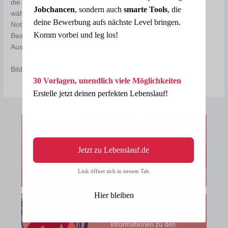
die Anfragen umgehend beantworten. Wenn sehr viel Post
Jobchancen
, sondern auch
smarte Tools
, die
während Ihrer Abwesenheit eingetroffen ist, können Sie die
deine Bewerbung aufs nächste Level bringen.
Notiz einen Tag länger laufen lassen, um Zeit für die
Komm vorbei und leg los!
Beantwortung zu gewinnen. Das sollte allerdings eine
Ausnahme bleiben.
Bildnachweis: Kaspars Grinvalds / Shutterstock.com
30 Vorlagen, unendlich viele Möglichkeiten
Erstelle jetzt deinen perfekten Lebenslauf!
Jetzt zu Lebenslauf.de
Link öffnet sich in neuem Tab.
Hier bleiben