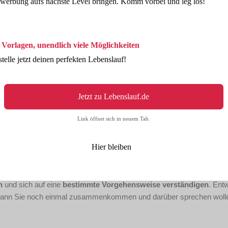
werbung aufs nächste Level bringen. Komm vorbei und leg los!
 bestimmten Ablauf orientieren. Grundsätzlich gliedert sich ein Krit
 Vorlagen, unendlich viele Möglichkeiten
stelle jetzt deinen perfekten Lebenslauf!
Jetzt zu Lebenslauf.de
gen Sie, mit welchen Worten Sie das Gespräch beginnen möchten, um
Link öffnet sich in neuem Tab.
berleitung haben Sie die Gelegenheit, Ihre Kritik vorzubringen
Feedback am besten formulieren können. Zuerst schildern Sie Ihre Ei
Hier bleiben
sagen zu reagieren.
 weniger darum gehen sollte, den Blick zurückzurichten, als nach vor
n
und sich auf eine
bestimmte Vorgehensweise verständigen
. Ent
, wann Sie noch einmal zusammenkommen und darüber sprechen wolle