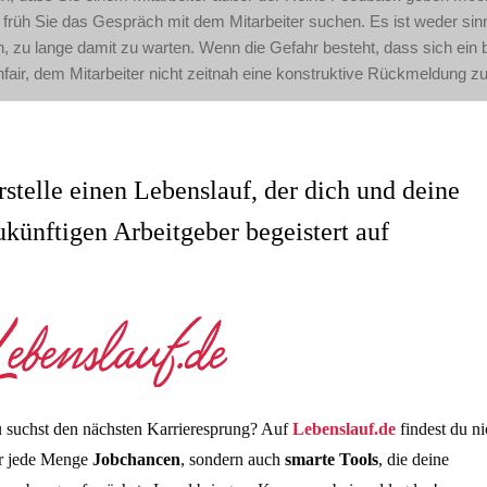
 früh Sie das Gespräch mit dem Mitarbeiter suchen. Es ist weder sinn
h, zu lange damit zu warten. Wenn die Gefahr besteht, dass sich ein
 unfair, dem Mitarbeiter nicht zeitnah eine konstruktive Rückmeldung z
m Rahmen Sie mit dem Mitarbeiter sprechen möchten. Kritikgespräche 
in der Regel unter vier Augen hinter verschlossenen Türen. Dabei soll
rstelle einen Lebenslauf, der dich und deine
Angel zu äußern, ist wenig förderlich. Das kann man mal machen, wen
ukünftigen Arbeitgeber begeistert auf
bar ist, dass das Gespräch länger dauert, sollte allerdings
kein Zei
ll.
Steigen Sie nicht direkt mit Vorwürfen in das Gespräch ein
, s
 im Kritikgespräch auch positives Feedback zu geben. Negative Kritik
ltnis zum Mitarbeiter nicht unnötig zu belasten und negative Reakti
ulieren können und wollen. Sie können sich auch Formulierungshilfen i
spektvolle Formulierungen, die nicht missverstanden werden können.
 suchst den nächsten Karrieresprung? Auf
Lebenslauf.de
findest du ni
r jede Menge
Jobchancen
, sondern auch
smarte Tools
, die deine