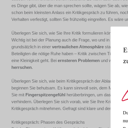
es Dinge gibt, über die man sprechen sollte, wägen Sie ab, wie
schon beim kleinsten Anlass ein Kritikgespräch zu führen, noc
Verhalten verfestigt, sollten Sie frühzeitig eingreifen. Es wäre
Überlegen Sie sich, wie Sie Ihre Kritik formulieren können
Wichtig ist bei der Planung auch die Frage, wo und in welche
grundsätzlich in einer
vertraulichen Atmosphäre
stattfinden, 
E
Beteiligten die nötige Ruhe haben – Kritik zwischen Tür und 
z
eine Kleinigkeit geht. Bei
ernsteren Problemen
und wenn abseh
herrschen
.
Überlegen Sie sich, wie beim Kritikgespräch der Ablauf sein so
beginnen Sie behutsam. Es kann sinnvoll sein, dem Mitarbeiter
Sie mit
Fingerspitzengefühl
herüberbringen, um das das Verhä
verhindern. Überlegen Sie sich vorab, wie Sie Ihre Kritik form
Kritikgespräch mitnehmen. Gefragt sind klare und dennoch re
Du
nu
Kritikgespräch: Phasen des Gesprächs