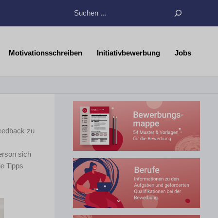
Suchen
Motivationsschreiben
Initiativbewerbung
Jobs
Feedback zu
erson sich
ie Tipps