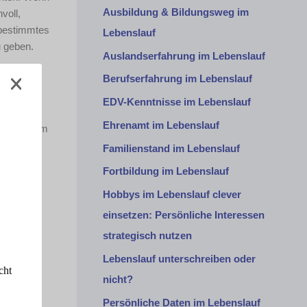
Ausbildung & Bildungsweg im
voll,
 bestimmtes
Lebenslauf
u geben.
Auslandserfahrung im Lebenslauf
Berufserfahrung im Lebenslauf
sollten
EDV-Kenntnisse im Lebenslauf
ten beide
Ehrenamt im Lebenslauf
n es nur um
tdruck
Familienstand im Lebenslauf
Fortbildung im Lebenslauf
ondern
Hobbys im Lebenslauf clever
 sollten
einsetzen: Persönliche Interessen
onen zu
strategisch nutzen
ns
Lebenslauf unterschreiben oder
cht
nicht?
Persönliche Daten im Lebenslauf