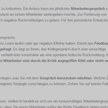
zu kritisieren. Ein Anlass kann ein jährliches
Mitarbeitergespräch
se
setzte an seinen Mitarbeiter weitergeben möchte. Zur Förderung von
 auch negative Rückmeldungen zu geben: Für ihre persönliche Entwicklu
kgesprächs
 ins Leere laufen oder gar negative Effekte haben. Damit das
Feedbac
gefragt
. Es liegt an ihnen, das Kritikgespräch durch eine umsichtige
erläuft eher konstruktiv als eine spontane kritische Rückmeldung. M
n Mitarbeiter sich durch die Kritik angegriffen fühlt oder nicht v
berlegen, was Sie mit dem
Gespräch bezwecken möchten
. Welche Z
ignete Strategie zurechtlegen zu können. Gehen Sie auf keinen Fall 
sein. Vielleicht handelt es sich um ein turnusmäßiges Mitarbeitergesp
ein, dass Sie einem Mitarbeiter außer der Reihe Feedback geben mö