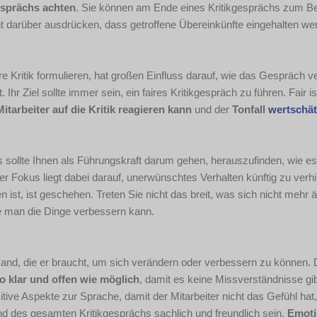
sprächs achten
. Sie können am Ende eines Kritikgesprächs zum Be
ht darüber ausdrücken, dass getroffene Übereinkünfte eingehalten we
e Kritik formulieren, hat großen Einfluss darauf, wie das Gespräch ve
hr Ziel sollte immer sein, ein faires Kritikgespräch zu führen. Fair is
itarbeiter auf die Kritik reagieren kann
und der
Tonfall
wertschä
Es sollte Ihnen als Führungskraft darum gehen, herauszufinden, wie e
 Fokus liegt dabei darauf, unerwünschtes Verhalten künftig zu verhi
ist, ist geschehen. Treten Sie nicht das breit, was sich nicht mehr 
ie man die Dinge verbessern kann.
Hand, die er braucht, um sich verändern oder verbessern zu können. 
o klar und offen wie möglich
, damit es keine Missverständnisse gi
itive Aspekte zur Sprache, damit der Mitarbeiter nicht das Gefühl hat
rend des gesamten Kritikgesprächs sachlich und freundlich sein.
Emoti