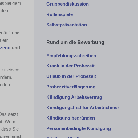
ispiel dem
Gruppendiskussion
rden.
Rollenspiele
Selbstpräsentation
rläuft und
t ein
Rund um die Bewerbung
tzend
und
Empfehlungsschreiben
Krank in der Probezeit
s zu einem
Urlaub in der Probezeit
ndern.
ändern
Probezeitverlängerung
Kündigung Arbeitsvertrag
Kündigungsfrist für Arbeitnehmer
Das setzt
Kündigung begründen
bt. Wenn
Personenbedingte Kündigung
, dass Sie
onen sind