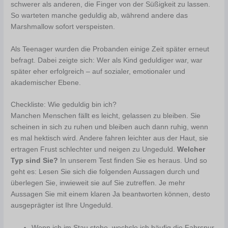
schwerer als anderen, die Finger von der Süßigkeit zu lassen.
So warteten manche geduldig ab, während andere das
Marshmallow sofort verspeisten.
Als Teenager wurden die Probanden einige Zeit später erneut
befragt. Dabei zeigte sich: Wer als Kind geduldiger war, war
später eher erfolgreich – auf sozialer, emotionaler und
akademischer Ebene.
Checkliste: Wie geduldig bin ich?
Manchen Menschen fällt es leicht, gelassen zu bleiben. Sie
scheinen in sich zu ruhen und bleiben auch dann ruhig, wenn
es mal hektisch wird. Andere fahren leichter aus der Haut, sie
ertragen Frust schlechter und neigen zu Ungeduld.
Welcher
Typ sind Sie?
In unserem Test finden Sie es heraus. Und so
geht es: Lesen Sie sich die folgenden Aussagen durch und
überlegen Sie, inwieweit sie auf Sie zutreffen. Je mehr
Aussagen Sie mit einem klaren Ja beantworten können, desto
ausgeprägter ist Ihre Ungeduld.
Wenn ich im Stau stehe, wechsle ich häufig die Fahrspur,