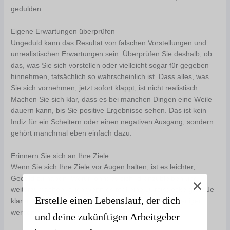
gedulden.
Eigene Erwartungen überprüfen
Ungeduld kann das Resultat von falschen Vorstellungen und
unrealistischen Erwartungen sein. Überprüfen Sie deshalb, ob
das, was Sie sich vorstellen oder vielleicht sogar für gegeben
hinnehmen, tatsächlich so wahrscheinlich ist. Dass alles, was
Sie sich vornehmen, jetzt sofort klappt, ist nicht realistisch.
Machen Sie sich klar, dass es bei manchen Dingen eine Weile
dauern kann, bis Sie positive Ergebnisse sehen. Das ist kein
Indiz für ein Scheitern oder einen negativen Ausgang, sondern
gehört manchmal eben einfach dazu.
Erinnern Sie sich an Ihre Ziele
Wenn Sie sich Ihre Ziele vor Augen halten, ist es leichter,
Geduld zu haben. Wofür lohnt es sich, dranzubleiben und
weiterzumachen, auch wenn es mal eine Durststrecke gibt? Je
Erstelle einen Lebenslauf, der dich
klarer Ihnen ist, warum Sie tun, was Sie tun, desto weniger
werden Sie Rückschläge aus der Bahn werfen.
und deine zukünftigen Arbeitgeber