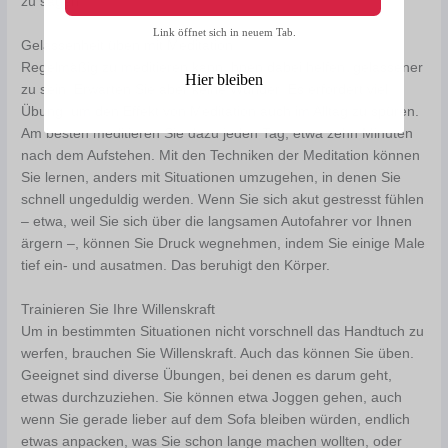
zu sagen.
Link öffnet sich in neuem Tab.
Gelassenheit üben mit Meditation
Regelmäßig zu meditieren kann Ihnen dabei helfen, gelassener
Hier bleiben
zu sein. Erwarten Sie aber keine Wunder: Es erfordert viel
Übung, um den Effekt von Meditation auch im Alltag zu spüren.
Am besten meditieren Sie dazu jeden Tag, etwa zehn Minuten
nach dem Aufstehen. Mit den Techniken der Meditation können
Sie lernen, anders mit Situationen umzugehen, in denen Sie
schnell ungeduldig werden. Wenn Sie sich akut gestresst fühlen
– etwa, weil Sie sich über die langsamen Autofahrer vor Ihnen
ärgern –, können Sie Druck wegnehmen, indem Sie einige Male
tief ein- und ausatmen. Das beruhigt den Körper.
Trainieren Sie Ihre Willenskraft
Um in bestimmten Situationen nicht vorschnell das Handtuch zu
werfen, brauchen Sie Willenskraft. Auch das können Sie üben.
Geeignet sind diverse Übungen, bei denen es darum geht,
etwas durchzuziehen. Sie können etwa Joggen gehen, auch
wenn Sie gerade lieber auf dem Sofa bleiben würden, endlich
etwas anpacken, was Sie schon lange machen wollten, oder