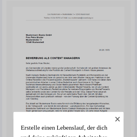
Bewerbung als Content Manager / Content
Erstelle einen Lebenslauf, der dich
Managerin