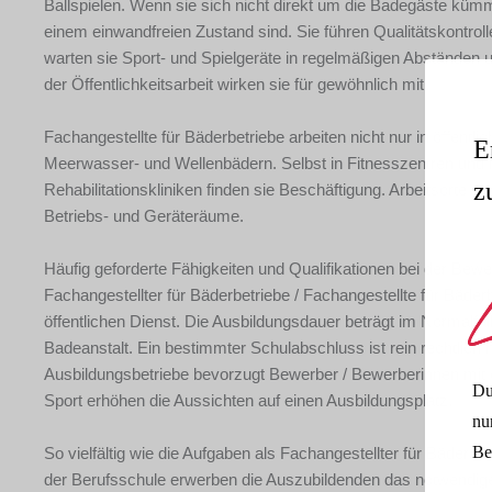
Ballspielen. Wenn sie sich nicht direkt um die Badegäste küm
einem einwandfreien Zustand sind. Sie führen Qualitätskontr
warten sie Sport- und Spielgeräte in regelmäßigen Abständen u
der Öffentlichkeitsarbeit wirken sie für gewöhnlich mit.
Fachangestellte für Bäderbetriebe arbeiten nicht nur in öffent
E
Meerwasser- und Wellenbädern. Selbst in Fitnesszentren und 
z
Rehabilitationskliniken finden sie Beschäftigung. Arbeitsor
Betriebs- und Geräteräume.
Häufig geforderte Fähigkeiten und Qualifikationen bei der Bewe
Fachangestellter für Bäderbetriebe / Fachangestellte für Bäderb
öffentlichen Dienst. Die Ausbildungsdauer beträgt im Normalfal
Badeanstalt. Ein bestimmter Schulabschluss ist rein rechtlich 
Ausbildungsbetriebe bevorzugt Bewerber / Bewerberinnen mit e
Du
Sport erhöhen die Aussichten auf einen Ausbildungsplatz.
nu
Be
So vielfältig wie die Aufgaben als Fachangestellter für Bäderbet
der Berufsschule erwerben die Auszubildenden das notwendige