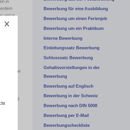
en in
ußerdem
Bewerbung für eine Ausbildung
n und in
Bewerbung um einen Ferienjob
Bewerbung um ein Praktikum
sowie in
Interne Bewerbung
Einleitungssatz Bewerbung
owie
Schlusssatz Bewerbung
Gehaltsvorstellungen in der
derbetriebe
Bewerbung
de
Bewerbung auf Englisch
len
Bewerbung in der Schweiz
ologie und
cht
Bewerbung nach DIN 5008
Bewerbung per E-Mail
alte. In
Bewerbungscheckliste
ung der