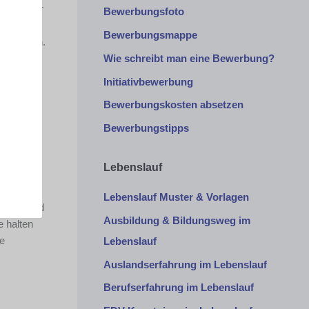
lan. Aber
Bewerbungsfoto
ie
Bewerbungsmappe
betrieben.
Wie schreibt man eine Bewerbung?
 in der
Initiativbewerbung
Bewerbungskosten absetzen
mgang mit
and
Bewerbungstipps
helfen
Lebenslauf
en im
Lebenslauf Muster & Vorlagen
treten und
Ausbildung & Bildungsweg im
e halten
se
Lebenslauf
Auslandserfahrung im Lebenslauf
Berufserfahrung im Lebenslauf