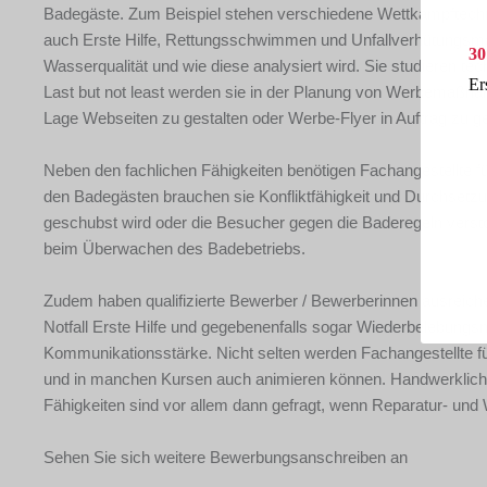
Badegäste. Zum Beispiel stehen verschiedene Wettkampftec
auch Erste Hilfe, Rettungsschwimmen und Unfallverhütungsma
30
Wasserqualität und wie diese analysiert wird. Sie studieren t
Er
Last but not least werden sie in der Planung von Werbemaßnah
Lage Webseiten zu gestalten oder Werbe-Flyer in Auftrag zu g
Neben den fachlichen Fähigkeiten benötigen Fachangestellte f
den Badegästen brauchen sie Konfliktfähigkeit und Durchset
geschubst wird oder die Besucher gegen die Baderegeln vers
beim Überwachen des Badebetriebs.
Zudem haben qualifizierte Bewerber / Bewerberinnen ausrei
Notfall Erste Hilfe und gegebenenfalls sogar Wiederbelebungs
Kommunikationsstärke. Nicht selten werden Fachangestellte fü
und in manchen Kursen auch animieren können. Handwerkliche
Fähigkeiten sind vor allem dann gefragt, wenn Reparatur- un
Sehen Sie sich weitere Bewerbungsanschreiben an