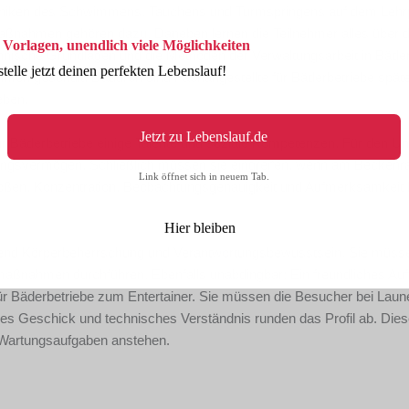
hniken des Schwimmens, Tauchens und Turmspringens auf dem Lehrp
ßnahmen gehören dazu. Daneben lernen die Teilnehmer alles über d
 Vorlagen, unendlich viele Möglichkeiten
echnische Grundlagen und die Methoden der Verwaltungsarbeit in Bäder
stelle jetzt deinen perfekten Lebenslauf!
men geschult. Dadurch sind Fachangestellte für Bäderbetriebe später
eben.
Jetzt zu Lebenslauf.de
ür Bäderbetriebe einige Talente und soziale Kompetenzen. Für den U
zungsvermögen. Schließlich müssen sie eingreifen, wenn am Beckenr
Link öffnet sich in neuem Tab.
toßen. Konzentration, Beobachtungsgenauigkeit und Aufmerksamkeit 
Hier bleiben
chend Körperbeherrschung und Verantwortungsbewusstsein. Sie müss
maßnahmen durchführen. Ebenfalls unabdingbar: Ein freundliches Auf
r Bäderbetriebe zum Entertainer. Sie müssen die Besucher bei Laun
s Geschick und technisches Verständnis runden das Profil ab. Die
d Wartungsaufgaben anstehen.