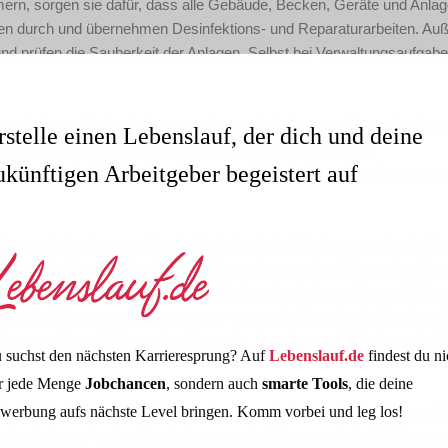
mern, sorgen sie dafür, dass alle Gebäude, Becken, Geräte und Anlag
ollen durch und übernehmen Desinfektions- und Reparaturarbeiten. A
nd prüfen die Sauberkeit der Anlagen. Selbst bei Verwaltungsaufgabe
lichen Frei- und Hallenbädern, sondern auch in See- und Strandbädern 
rstelle einen Lebenslauf, der dich und deine
in medizinischen Badeeinrichtungen von Altenheimen oder
ukünftigen Arbeitgeber begeistert auf
te sind Schwimmhallen, Außenanlagen, Umkleidekabinen, Duschräume s
rbung als Fachangestellter für Bäderbetriebe / Fachangestellte für Bä
etriebe ist hierzulande ein staatlich anerkannter Ausbildungsberuf im
l drei Jahre. Ausbildungsorte sind die Berufsschule und die ausbilden
nicht als Zulassungsvoraussetzung vorgeschrieben. In der Praxis stel
inem mittleren Bildungsabschluss ein. Gute Noten in Mathematik, Bi
 suchst den nächsten Karrieresprung? Auf
Lebenslauf.de
findest du ni
r jede Menge
Jobchancen
, sondern auch
smarte Tools
, die deine
werbung aufs nächste Level bringen. Komm vorbei und leg los!
riebe / Fachangestellte für Bäderbetriebe sind auch die Ausbildungsinh
 Fachwissen für den Beruf. An erster Stelle kommt dabei die Betreu