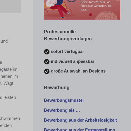
Professionelle
Bewerbungsvorlagen
 und
sofort verfügbar
individuell anpassbar
ie
egäste im
große Auswahl an Designs
schehen im
n. Wagt
Bewerbung
d leisten
Bewerbungsmuster
Bewerbung als …
 Schwimmen
Bewerbung aus der Arbeitslosigkeit
genden
Bewerbung aus der Festanstellung