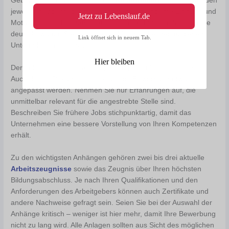
Geben Sie sich Mühe bei Ihrem
Anschreiben
. Es sollte auf den
jeweiligen Arbeitgeber zugeschnitten sein und Ihre Eignung und
Jetzt zu Lebenslauf.de
Motivation gleichermaßen auf den Punkt bringen. Machen Sie
deutlich, warum Sie sich für eine Mitarbeit bei genau diesem
Link öffnet sich in neuem Tab.
Unternehmen interessieren.
Hier bleiben
Der Lebenslauf muss aussagekräftig und übersichtlich sein.
Auch dieses Dokument sollte für jede Bewerbung etwas
angepasst werden. Nehmen Sie nur Erfahrungen auf, die
unmittelbar relevant für die angestrebte Stelle sind.
Beschreiben Sie frühere Jobs stichpunktartig, damit das
Unternehmen eine bessere Vorstellung von Ihren Kompetenzen
erhält.
Zu den wichtigsten Anhängen gehören zwei bis drei aktuelle
Arbeitszeugnisse
sowie das Zeugnis über Ihren höchsten
Bildungsabschluss. Je nach Ihren Qualifikationen und den
Anforderungen des Arbeitgebers können auch Zertifikate und
andere Nachweise gefragt sein. Seien Sie bei der Auswahl der
Anhänge kritisch – weniger ist hier mehr, damit Ihre Bewerbung
nicht zu lang wird. Alle Anlagen sollten aus Sicht des möglichen