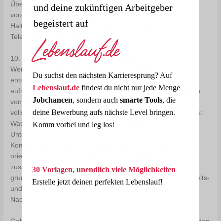
Überlegen Sie sich vor dem Anruf, wie Sie sich am besten
und deine zukünftigen Arbeitgeber
vorstellen können und welche Aspekte Sie klären möchten.
begeistert auf
Halten Sie den Anruf kurz und bleiben Sie während des
Telefonats höflich und freundlich.
10. Überzeugen Sie mit Ihrer Bewerbung
Wenn Sie schnell Arbeit finden müssen, ist nicht nur
Du suchst den nächsten Karrieresprung? Auf
entscheidend, dass Sie auf interessante Jobangebote
Lebenslauf.de
findest du nicht nur jede Menge
aufmerksam werden. Sie müssen mögliche Arbeitgeber auch
Jobchancen
, sondern auch
smarte Tools
, die
von sich überzeugen – durch eine aussagekräftige und
deine Bewerbung aufs nächste Level bringen.
vollständige Bewerbung. Lesen Sie die Stellenanzeige genau:
Was wünscht sich der mögliche Arbeitgeber? Welche
Komm vorbei und leg los!
Unterlagen sind gefragt? Welche Fähigkeiten und
Kompetenzen werden vorausgesetzt? Hieran sollten Sie sich
orientieren, wenn Sie Ihre Bewerbungsunterlagen
zusammenstellen. Eine vollständige Bewerbung besteht
30 Vorlagen, unendlich viele Möglichkeiten
grundsätzlich mindestens aus Anschreiben, Lebenslauf, Arbeits-
Erstelle jetzt deinen perfekten Lebenslauf!
und anderen Zeugnissen und gegebenenfalls weiteren
Nachweisen.