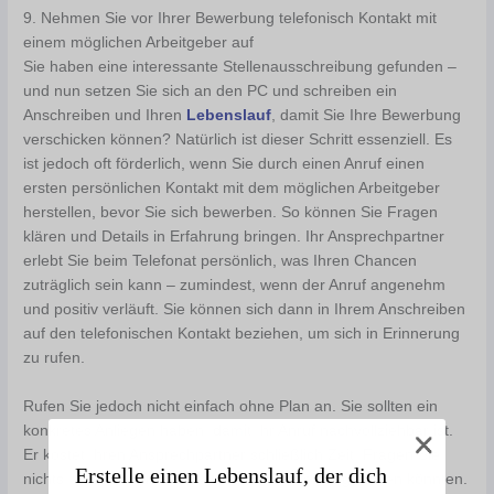
9. Nehmen Sie vor Ihrer Bewerbung telefonisch Kontakt mit
einem möglichen Arbeitgeber auf
Sie haben eine interessante Stellenausschreibung gefunden –
und nun setzen Sie sich an den PC und schreiben ein
Anschreiben und Ihren
Lebenslauf
, damit Sie Ihre Bewerbung
verschicken können? Natürlich ist dieser Schritt essenziell. Es
ist jedoch oft förderlich, wenn Sie durch einen Anruf einen
ersten persönlichen Kontakt mit dem möglichen Arbeitgeber
herstellen, bevor Sie sich bewerben. So können Sie Fragen
klären und Details in Erfahrung bringen. Ihr Ansprechpartner
erlebt Sie beim Telefonat persönlich, was Ihren Chancen
zuträglich sein kann – zumindest, wenn der Anruf angenehm
und positiv verläuft. Sie können sich dann in Ihrem Anschreiben
auf den telefonischen Kontakt beziehen, um sich in Erinnerung
zu rufen.
Rufen Sie jedoch nicht einfach ohne Plan an. Sie sollten ein
konkretes Anliegen haben, damit Ihr Anruf nachvollziehbar ist.
Er kostet Ihren Ansprechpartner schließlich Zeit. Fragen Sie
Erstelle einen Lebenslauf, der dich
nichts, was Sie durch die Stellenausschreibung wissen könnten.