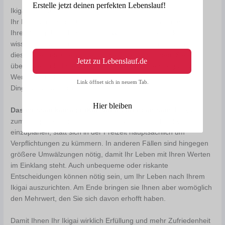
Erstelle jetzt deinen perfekten Lebenslauf!
Ikigai im Alltag leben
Ihr Ikigai zu finden ist das eine – entscheidend ist, dass Sie
Ihren Alltag danach ausrichten. Wenn Sie Ihr Ikigai kennen,
wissen Sie, wo Ihre Prioritäten im Leben liegen. Setzen Sie
dieses theoretische Wissen in die Praxis um, indem Sie
Jetzt zu Lebenslauf.de
überprüfen, ob Ihr jetziger Lebensweg zu Ihrem Ikigai passt.
Wenn das nicht der Fall ist, sollten Sie sich nicht scheuen,
Link öffnet sich in neuem Tab.
Dinge zu verändern.
Hier bleiben
Das müssen keine großen Veränderungen sein
: Es kann
zum Beispiel schon reichen, genug Zeit für ein Hobby
einzuplanen, statt sich in der Freizeit hauptsächlich um
Verpflichtungen zu kümmern. In anderen Fällen sind hingegen
größere Umwälzungen nötig, damit Ihr Leben mit Ihren Werten
im Einklang steht. Auch unbequeme oder riskante
Entscheidungen können nötig sein, um Ihr Leben nach Ihrem
Ikigai auszurichten. Am Ende bringen sie Ihnen aber womöglich
den Mehrwert, den Sie sich davon erhofft haben.
Damit Ihnen Ihr Ikigai wirklich Erfüllung und mehr Zufriedenheit