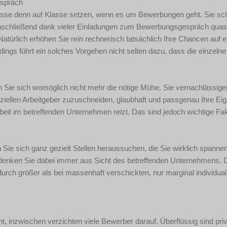
espräch
f Masse denn auf Klasse setzen, wenn es um Bewerbungen geht. Sie sch
nschließend dank vieler Einladungen zum Bewerbungsgespräch quas
türlich erhöhen Sie rein rechnerisch tatsächlich Ihre Chancen auf ei
ngs führt ein solches Vorgehen nicht selten dazu, dass die einzelne
 Sie sich womöglich nicht mehr die nötige Mühe. Sie vernachlässige
ziellen Arbeitgeber zuzuschneiden, glaubhaft und passgenau Ihre Ei
beit im betreffenden Unternehmen reizt. Das sind jedoch wichtige Fak
 Sie sich ganz gezielt Stellen heraussuchen, die Sie wirklich spannen
 denken Sie dabei immer aus Sicht des betreffenden Unternehmens. 
urch größer als bei massenhaft verschickten, nur marginal individuali
, inzwischen verzichten viele Bewerber darauf. Überflüssig sind pri