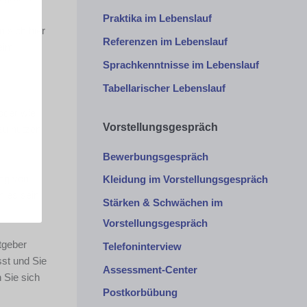
Praktika im Lebenslauf
 sich hier
Referenzen im Lebenslauf
beim
Sprachkenntnisse im Lebenslauf
Tabellarischer Lebenslauf
 oder wie
Vorstellungsgespräch
zu nutzen
Bewerbungsgespräch
ung von
Kleidung im Vorstellungsgespräch
 es sein,
Stärken & Schwächen im
Vorstellungsgespräch
tgeber
Telefoninterview
st und Sie
Assessment-Center
 Sie sich
Postkorbübung