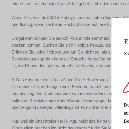
Interessen im Lebenslauf aus Arbeitgebersicht jedoch nicht un
Wenn Sie zwei, drei 0815-Hobbys nennen, haben Sie damit tats
überflüssig, wenn sie keine Rückschlüsse auf Ihre Eignung für d
Umgekehrt können Sie jedoch Pluspunkte sammeln, wenn Sie sic
E
werden können. Suchen Sie sich Hobbys heraus, die etwas mi
z
Erfinden Sie keine Hobbys und tun Sie nicht so, als sei Ihnen 
Bewerbungsgespräch kann die Sprache darauf kommen – wenn I
ist, wird Ihnen das sehr wahrscheinlich negativ ausgelegt.
6. Das Anschreiben ist das A und O der Bewerbung
Die meiste Zeit verbringen viele Bewerber damit, ein möglich
stundenlang den Kopf über einen spannenden Einstieg, den ideal
selten im Kleinklein einzelner Wörter. Keine Frage, das Anschre
Du
überzeugend darlegen. Allerdings ist es nicht immer so entschei
nu
Nur, weil ein Anschreiben toll klingt, heißt das für den Person
Be
Worte allein machen ihn nicht geeigneter für die Stelle als er