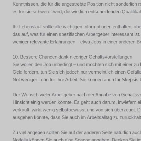
Kenntnissen, die für die angestrebte Position nicht sonderlich r
es für sie schwerer wird, die wirklich entscheidenden Qualifikat
Ihr Lebenslauf sollte alle wichtigen Informationen enthalten, a
das auf, was für einen spezifischen Arbeitgeber interessant is
weniger relevante Erfahrungen – etwa Jobs in einer anderen B
10. Bessere Chancen dank niedriger Gehaltsvorstellungen
Sie wollen den Job unbedingt – und möchten sich mit einer z
Geld fordern, tun Sie sich jedoch nur vermeintlich einen Gefal
Not weniger Lohn für Ihre Arbeit. Sie können auch für Skepsis
Der Wunsch vieler Arbeitgeber nach der Angabe von Gehaltsvors
Hinsicht einig werden könnte. Es geht auch darum, inwiefern e
verkauft, wirkt wenig selbstbewusst und von sich überzeugt. 
ausgehen könnte, dass Sie auch im Arbeitsalltag zu zurückhalt
Zu viel angeben sollten Sie auf der anderen Seite natürlich a
Notfalls können Sie auch eine Spanne angeben. Denken Sie im