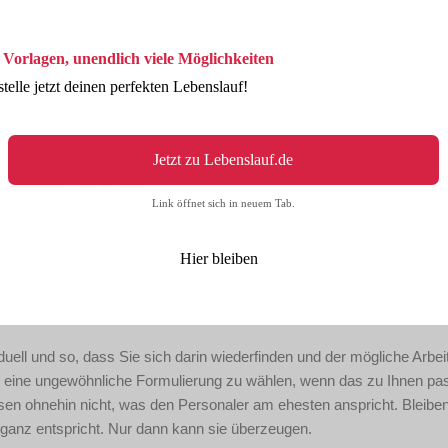
erbung ist nicht das Anschreiben, sondern der Lebenslauf. Nur, wenn
 Vorlagen, unendlich viele Möglichkeiten
verantwortliche überhaupt das Anschreiben. Deshalb sollten Sie sich 
stelle jetzt deinen perfekten Lebenslauf!
e beim Bewerbungsschreiben.
Jetzt zu Lebenslauf.de
chreiben aussehen könnte, wie sich der Lebenslauf strukturieren lässt
vorlagen und Muster
sind eine gute Sache – wenn man sie richtig 
Link öffnet sich in neuem Tab.
vorsichtig sein – aus zwei Gründen.
Hier bleiben
piel dafür, was Personaler lesen möchten. Zweitens birgt die Verwend
erden. Das Ergebnis klingt meist wenig authentisch. Außerdem kann
ge orientiert haben.
duell und so, dass Sie sich darin wiederfinden und der mögliche Arbei
, eine ungewöhnliche Formulierung zu wählen, wenn das zu Ihnen pas
sen ohnehin nicht, was den Personaler am ehesten anspricht. Bleiben
 ganz entspricht. Nur dann kann sie überzeugen.