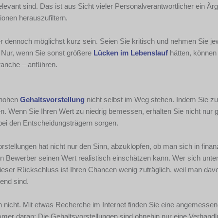
elevant sind. Das ist aus Sicht vieler Personalverantwortlicher ein Ärg
ionen herauszufiltern.
ber dennoch möglichst kurz sein. Seien Sie kritisch und nehmen Sie je
t. Nur, wenn Sie sonst größere
Lücken im Lebenslauf
hätten, können
ranche – anführen.
u hohen
Gehaltsvorstellung
nicht selbst im Weg stehen. Indem Sie z
len. Wenn Sie Ihren Wert zu niedrig bemessen, erhalten Sie nicht nur
 bei den Entscheidungsträgern sorgen.
tellungen hat nicht nur den Sinn, abzuklopfen, ob man sich in finanz
in Bewerber seinen Wert realistisch einschätzen kann. Wer sich unte
Dieser Rückschluss ist Ihren Chancen wenig zuträglich, weil man dav
end sind.
uch nicht. Mit etwas Recherche im Internet finden Sie eine angemes
mer daran: Die Gehaltsvorstellungen sind ohnehin nur eine Verhandl