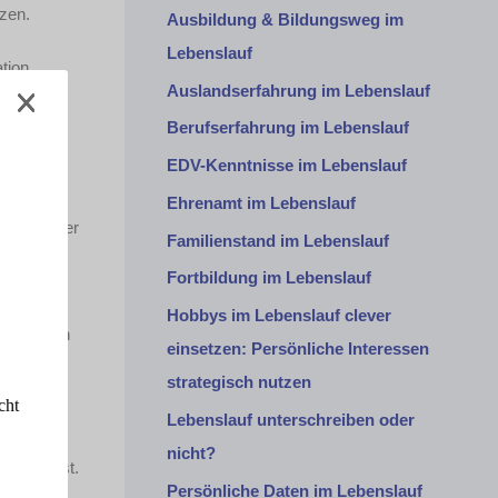
tzen.
Ausbildung & Bildungsweg im
Lebenslauf
tion
Auslandserfahrung im Lebenslauf
Berufserfahrung im Lebenslauf
usgelegt
EDV-Kenntnisse im Lebenslauf
cht:
Im
Ehrenamt im Lebenslauf
so weit her
Familienstand im Lebenslauf
Fortbildung im Lebenslauf
Hobbys im Lebenslauf clever
echen sich
einsetzen: Persönliche Interessen
h nicht
strategisch nutzen
ähigkeiten
cht
Lebenslauf unterschreiben oder
nicht?
rechend ist.
Persönliche Daten im Lebenslauf
egrenzt.