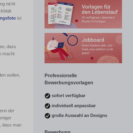
ng nicht
kblatt
ngsfoto
ist
ran, dass
rn macht
en wollen,
Professionelle
Bewerbungsvorlagen
sofort verfügbar
individuell anpassbar
wenn der
große Auswahl an Designs
eniger
r, dass man
Bewerbung