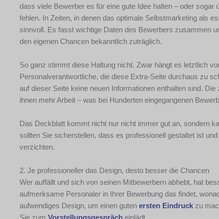
dass viele Bewerber es für eine gute Idee halten – oder sogar 
fehlen. In Zeiten, in denen das optimale Selbstmarketing als e
sinnvoll. Es fasst wichtige Daten des Bewerbers zusammen und 
den eigenen Chancen bekanntlich zuträglich.
So ganz stimmt diese Haltung nicht. Zwar hängt es letztlich vo
Personalverantwortliche, die diese Extra-Seite durchaus zu sc
auf dieser Seite keine neuen Informationen enthalten sind. Die
ihnen mehr Arbeit – was bei Hunderten eingegangenen Bewerbu
Das Deckblatt kommt nicht nur nicht immer gut an, sondern k
sollten Sie sicherstellen, dass es professionell gestaltet ist un
verzichten.
2. Je professioneller das Design, desto besser die Chancen
Wer auffällt und sich von seinen Mitbewerbern abhebt, hat be
aufmerksame Personaler in Ihrer Bewerbung das findet, wonac
aufwendiges Design, um einen guten
ersten Eindruck
zu mach
Sie zum
Vorstellungsgespräch
einlädt.