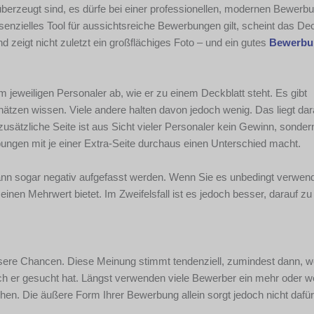
überzeugt sind, es dürfe bei einer professionellen, modernen Bewerbu
ssenzielles Tool für aussichtsreiche Bewerbungen gilt, scheint das Dec
zeigt nicht zuletzt ein großflächiges Foto – und ein gutes
Bewerbu
m jeweiligen Personaler ab, wie er zu einem Deckblatt steht. Es gibt
hätzen wissen. Viele andere halten davon jedoch wenig. Das liegt da
 zusätzliche Seite ist aus Sicht vieler Personaler kein Gewinn, sonde
ngen mit je einer Extra-Seite durchaus einen Unterschied macht.
ann sogar negativ aufgefasst werden. Wenn Sie es unbedingt verwend
d einen Mehrwert bietet. Im Zweifelsfall ist es jedoch besser, darauf zu
ssere Chancen. Diese Meinung stimmt tendenziell, zumindest dann, 
h er gesucht hat. Längst verwenden viele Bewerber ein mehr oder w
en. Die äußere Form Ihrer Bewerbung allein sorgt jedoch nicht dafü