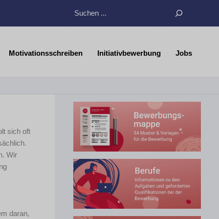
Suchen
Motivationsschreiben
Initiativbewerbung
Jobs
t sich oft
sächlich.
n. Wir
ung
em daran,