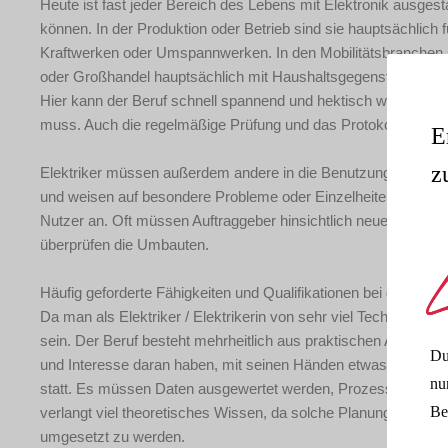
Heute ist fast jeder Bereich des Lebens mit Elektronik ausgesta
können. In der Produktion oder Betrieb sind sie hauptsächlich f
Kraftwerken oder Umspannwerken. In den Mobilitätsbranchen s
oder Großhandel hauptsächlich mit Haushaltsgegenständen arbei
Hier kann der Beruf schnell spannend und hektisch werden, w
muss. Auch die regelmäßige Prüfung und das Protokollieren vo
E
z
Elektriker müssen außerdem andere in die Benutzung von Anlag
und weisen auf besondere Probleme oder Einzelheiten in der Bed
Nutzer an. Oft müssen Auftraggeber hinsichtlich neuer Systeme
überprüfen die Umbauten.
Häufig geforderte Fähigkeiten und Qualifikationen bei der Bewer
Da man als Elektriker / Elektrikerin von sehr viel Technik umgeb
sein. Der Beruf besteht mehrheitlich aus praktischen Aufgabe
Du
und Interesse daran haben, mit seinen Händen etwas zu erschaf
nu
statt. Es müssen Daten ausgewertet werden, Prozesse und Scha
Be
verlangt viel theoretisches Wissen, da solche Planungen zunäc
umgesetzt zu werden.