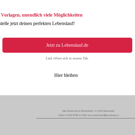
 Beruf. Die Arbeit mit großen Anlagen, die bei Ausfall immense Koste
 Vorlagen, unendlich viele Möglichkeiten
müssen gewissenhaft geprüft werden und die Ergebnisse protokollier
stelle jetzt deinen perfekten Lebenslauf!
olgen haben. Die Technik ist ein Bereich, der sich im Moment rasen
trikerinnen immer über neueste Entwicklungen in ihrem Arbeitsbereich
teil. Wer oft theoretisch planen muss, der muss neben dem handwerk
Jetzt zu Lebenslauf.de
Link öffnet sich in neuem Tab.
ikerin sind Mathematik und Deutsch. Texte und Anweisungen müssen gu
en werden können. Dafür sind ein gutes Textverständnis und ein gu
Hier bleiben
ielt in der Technik eine große Rolle, zum Beispiel bei der Berechnu