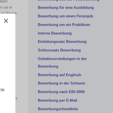
haben
n sie in
Bewerbung für eine Ausbildung
 im Einzel-
Bewerbung um einen Ferienjob
ewidmet.
Bewerbung um ein Praktikum
erden
n.
Interne Bewerbung
Einleitungssatz Bewerbung
eitsweise
 künftige
Schlusssatz Bewerbung
ne und
Gehaltsvorstellungen in der
Bewerbung
Bewerbung auf Englisch
vorhanden
Bewerbung in der Schweiz
gabt sein
cht
Bewerbung nach DIN 5008
r Theorie
erden. Dies
Bewerbung per E-Mail
axis
Bewerbungscheckliste