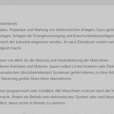
lektrikerin
tallation, Reparatur und Wartung von elektronischen Anlagen. Dazu geh
anlagen, Anlagen der Energieversorgung und Kommunikationsanlagen
ereich der Industrie eingesetzt werden. Je nach Einsatzort variiert so
igkeit macht.
rinnen vor allem für die Wartung und Instandsetzung der Maschinen
hiedenen Antrieben und Motoren, bauen selbst Lichtschranken oder Ele
neumatischen (druckbetriebenen) Systemen gehört ebenso zu ihrer Arb
e Steuerung großer Maschinen übernehmen.
nen programmiert oder installiert. Alle Maschinen müssen nach der Ins
macht. Ändert ein Betrieb sein elektronisches System oder wird dies
tlich, diese sicher in Betrieb zu nehmen.