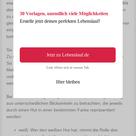
etwa 15 oder 20 Minuten – wechseln die Gesprächsrunden. Mit
dieser Methode können Informationen, Ideen und Sichtweisen
30 Vorlagen, unendlich viele Möglichkeiten
zu einem Thema ausgetauscht werden, das die Teilnehmer
Erstelle jetzt deinen perfekten Lebenslauf!
gleichermaßen betrifft. Beim World Café werden alle Teilnehmer
eingebunden, was oft zu innovativen Lösungsvorschlägen
beitragen kann.
Six Thinking Hats (6-Hüte-Methode)
Jetzt zu Lebenslauf.de
Zu den Klassikern unter den Workshop-Methoden zählt auch
Six Thinking Hats, auf Deutsch auch bekannt als 6-Hüte-
Link öffnet sich in neuem Tab.
Methode. Die Methode geht auf den maltesischen Mediziner
und Kognitionswissenschaftler Edward de Bono zurück,
Hier bleiben
weshalb auch von den Denkhüten von De Bono die Rede ist.
Bei den Six Thinking Hats geht es darum, eine Fragestellung
aus unterschiedlichen Blickwinkeln zu betrachten, die jeweils
durch einen Hut in einer bestimmten Farbe repräsentiert
werden:
weiß: Wer den weißen Hut hat, nimmt die Rolle des