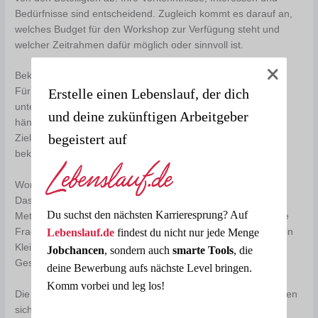
Bedürfnisse sind entscheidend. Zugleich kommt es darauf an,
welches Budget für den Workshop zur Verfügung steht und
welcher Zeitrahmen dafür möglich oder sinnvoll ist.
Bekannte Workshop-Methoden im Überblick
Erstelle einen Lebenslauf, der dich
Für die Gestaltung eines Workshops stehen viele
unterschiedliche Methoden zur Verfügung. Was sich eignet,
und deine zukünftigen Arbeitgeber
hängt von der Ausgangssituation, den Beteiligten und der
begeistert auf
Zielsetzung ab. Hier stellen wir Ihnen exemplarisch einige
bekannte Workshop-Methoden vor.
World Café
Das World Café gehört zu den bekanntesten Workshop-
Du suchst den nächsten Karrieresprung? Auf
Methoden. Bei dieser Variante stehen verschiedene konkrete
Lebenslauf.de
findest du nicht nur jede Menge
Fragestellungen im Vordergrund. Die Beteiligten diskutieren in
Kleingruppen von bis zu sechs Personen, wobei sich die
Jobchancen
, sondern auch
smarte Tools
, die
Gesprächspartner immer wieder ändern.
deine Bewerbung aufs nächste Level bringen.
Komm vorbei und leg los!
Die Gruppen setzen sich an Tischen zusammen oder tauschen
sich an Stehtischen aus. Nach einem bestimmten Zeitlimit –