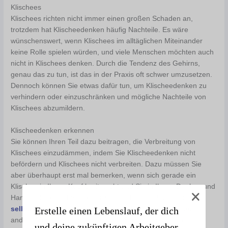
Klischees
Klischees richten nicht immer einen großen Schaden an,
trotzdem hat Klischeedenken häufig Nachteile. Es wäre
wünschenswert, wenn Klischees im alltäglichen Miteinander
keine Rolle spielen würden, und viele Menschen möchten auch
nicht in Klischees denken. Durch die Tendenz des Gehirns,
genau das zu tun, ist das in der Praxis oft schwer umzusetzen.
Dennoch können Sie etwas dafür tun, um Klischeedenken zu
verhindern oder einzuschränken und mögliche Nachteile von
Klischees abzumildern.
Klischeedenken erkennen
Sie können Ihren Teil dazu beitragen, die Verbreitung von
Klischees einzudämmen, indem Sie Klischeedenken nicht
befördern und Klischees nicht verbreiten. Dazu müssen Sie
aber überhaupt erst mal bemerken, wenn sich gerade ein
Klischee in Ihrem Kopf breitmacht und Sie in Ihrem Denken und
Handeln lenkt. Achtsamkeit ist der Schlüssel dazu. Seien Sie
Erstelle einen Lebenslauf, der dich
selbstkritisch
, wenn Sie voreilige Schlüsse in Bezug auf
andere Menschen oder bestimmte Situationen ziehen.
und deine zukünftigen Arbeitgeber