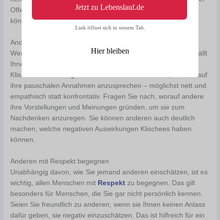
Jetzt zu Lebenslauf.de
Offenheit hemmen und zu vorschnellen Schlüssen führen
könnten.
Link öffnet sich in neuem Tab.
Andere auf ihr Klischeedenken ansprechen
Hier bleiben
Wenn Sie darauf achten, Klischees als solche zu erkennen, fällt
Ihnen womöglich auf, wenn andere Menschen zu
Klischeedenken neigen. Dann kann es sinnvoll sein, andere auf
ihre pauschalen Annahmen anzusprechen – möglichst nett und
empathisch statt konfrontativ. Fragen Sie nach, worauf andere
ihre Vorstellungen und Meinungen gründen, um sie zum
Nachdenken anzuregen. Sie können anderen auch deutlich
machen, welche negativen Auswirkungen Klischees haben
können.
Anderen mit Respekt begegnen
Unabhängig davon, wie Sie jemand anderen einschätzen, ist es
wichtig, allen Menschen mit
Respekt
zu begegnen. Das gilt
besonders für Menschen, die Sie gar nicht persönlich kennen.
Seien Sie freundlich zu anderen, wenn sie Ihnen keinen Anlass
dafür geben, sie negativ einzuschätzen. Das ist hilfreich für ein