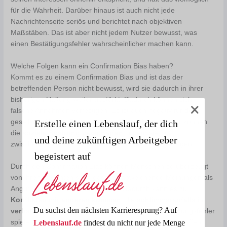
für die Wahrheit. Darüber hinaus ist auch nicht jede
Nachrichtenseite seriös und berichtet nach objektiven
Maßstäben. Das ist aber nicht jedem Nutzer bewusst, was
einen Bestätigungsfehler wahrscheinlicher machen kann.
Welche Folgen kann ein Confirmation Bias haben?
Kommt es zu einem Confirmation Bias und ist das der
betreffenden Person nicht bewusst, wird sie dadurch in ihrer
bisherigen Haltung weiter gestärkt. Dadurch können sich
falsche Annahmen verfestigen. Es ist auch negativ für den
Erstelle einen Lebenslauf, der dich
gesellschaftlichen Zusammenhalt. Bestätigungsfehler können
die
soziale Spaltung verschärfen
, indem sie für
und deine zukünftigen Arbeitgeber
zwischenmenschliche Konflikte und Polarisierung sorgen.
begeistert auf
Durch den Confirmation Bias können Menschen so überzeugt
von ihren Ansichten sein, dass sie abweichende Meinungen als
Angriff auf ihre Person empfinden. Dadurch kann es zu
Konflikten mit anderen kommen
, die
schlimmstenfalls
in
Du suchst den nächsten Karrieresprung? Auf
verbale oder körperliche Gewalt münden
. Bestätigungsfehler
Lebenslauf.de
findest du nicht nur jede Menge
spielen häufig auch bei Hasskriminalität und Terrorangriffen