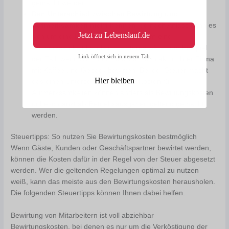
gemacht werden.
Den Unterschied zwischen Bewirtung und
Aufmerksamkeit nicht kennen
: Je nach Anlass kann es
Jetzt zu Lebenslauf.de
sich um eine Bewirtung, aber auch um eine
Aufmerksamkeit handeln. Letzteres wäre zum Beispiel
Link öffnet sich in neuem Tab.
der Fall, wenn Sie einen Geschäftskontakt in Ihrer Firma
mit Kaffee und Gebäck bewirten. Bei der Steuer macht
Hier bleiben
das einen Unterschied, denn die Kosten für
Aufmerksamkeiten können anders als Bewirtungskosten
unbeschränkt als Betriebsausgaben geltend gemacht
werden.
Steuertipps: So nutzen Sie Bewirtungskosten bestmöglich
Wenn Gäste, Kunden oder Geschäftspartner bewirtet werden,
können die Kosten dafür in der Regel von der Steuer abgesetzt
werden. Wer die geltenden Regelungen optimal zu nutzen
weiß, kann das meiste aus den Bewirtungskosten herausholen.
Die folgenden Steuertipps können Ihnen dabei helfen.
Bewirtung von Mitarbeitern ist voll abziehbar
Bewirtungskosten, bei denen es nur um die Verköstigung der