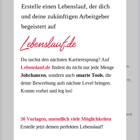
Einkommenssteuergesetz muss aus einem
Erstelle einen Lebenslauf, der dich
Bewirtungsbeleg hervorgehen, welche Teilnehmer bei
und deine zukünftigen Arbeitgeber
dem jeweiligen Anlass bewirtet wurden. Fehlt diese
Angabe, kann das Finanzamt den Steuerabzug
begeistert auf
verweigern. Lediglich in Fällen, in denen
Einzelauflistungen durch die Vielzahl der bewirteten
Personen nicht praktikabel wären, können
Sammelbezeichnungen genutzt werden.
Du suchst den nächsten Karrieresprung? Auf
Andere Fehler bei der Dokumentation
: Achten Sie
darauf, dass die Aufzeichnungspflichten gemäß § 4 Abs.
Lebenslauf.de
findest du nicht nur jede Menge
5 EStG bei der Dokumentation von Bewirtungskosten
Jobchancen
, sondern auch
smarte Tools
, die
erfüllt sind. Im Bewirtungsbeleg müssen etwa ein Datum,
deine Bewerbung aufs nächste Level bringen.
der Ort, der Anlass, die Teilnehmer und die Höhe der
Komm vorbei und leg los!
Aufwendungen angegeben werden.
Umsatzsteuer nicht voll geltend machen
: Das
Einkommenssteuergesetz erlaubt zwar bei
Bewirtungskosten nur einen Steuerabzug von 70 Prozent
30 Vorlagen, unendlich viele Möglichkeiten
der Aufwendungen, der Rest sind nicht abziehbare
Erstelle jetzt deinen perfekten Lebenslauf!
Betriebsausgaben. Der Umsatzsteueranteil ist hiervon
jedoch ausgenommen: Er kann in voller Höhe geltend