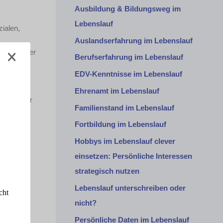
Ausbildung & Bildungsweg im
Lebenslauf
ialen,
Auslandserfahrung im Lebenslauf
oder in der
Berufserfahrung im Lebenslauf
tätten,
EDV-Kenntnisse im Lebenslauf
Ehrenamt im Lebenslauf
ernen einer
Familienstand im Lebenslauf
m Ausland
d leisten
Fortbildung im Lebenslauf
Hobbys im Lebenslauf clever
einsetzen: Persönliche Interessen
. Sie
strategisch nutzen
Lebenslauf unterschreiben oder
cht
nicht?
n Stellen
Mit einer
Persönliche Daten im Lebenslauf