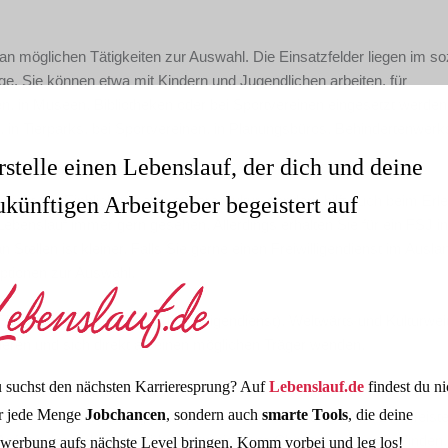
 möglichen Tätigkeiten zur Auswahl. Die Einsatzfelder liegen im soz
ge. Sie können etwa mit Kindern und Jugendlichen arbeiten, für
, in Museen, Bibliotheken oder bei Sportvereinen eingesetzt werden 
m, in Tierparks, bei Sportvereinen, in Planungsbüros, Behindertenwerks
rstelle einen Lebenslauf, der dich und deine
nicht nur Einblicke in eine andere Kultur, sondern hilft auch beim Erl
ukünftigen Arbeitgeber begeistert auf
benslauf immer gern gesehen. Allerdings erhalten Sie für ein FSJ i
Stellen ist kleiner. Falls Sie gerne einen Freiwilligendienst im Auslan
ptionen zur Auswahl.
D (Internationaler Jugendfreiwilligendienst), Weltwärts und Kulturweit
sieren und sich direkt an einen möglichen Träger wenden.
 suchst den nächsten Karrieresprung? Auf
Lebenslauf.de
findest du ni
r jede Menge
Jobchancen
, sondern auch
smarte Tools
, die deine
llten Sie sich frühzeitig nach passenden Stellen umsehen. Die meiste
fang des Jahres bewirbt, hat meist gute Chancen, etwas zu finden. 
werbung aufs nächste Level bringen. Komm vorbei und leg los!