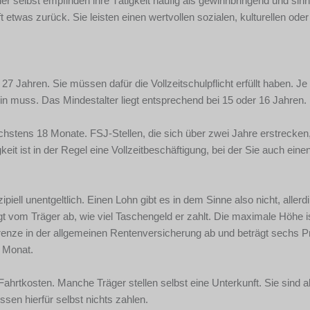
er selbst empfinden ihre Tätigkeit häufig als gewinnbringend und sinns
 etwas zurück. Sie leisten einen wertvollen sozialen, kulturellen oder
27 Jahren. Sie müssen dafür die Vollzeitschulpflicht erfüllt haben. Je
ein muss. Das Mindestalter liegt entsprechend bei 15 oder 16 Jahren.
chstens 18 Monate. FSJ-Stellen, die sich über zwei Jahre erstrecken,
eit ist in der Regel eine Vollzeitbeschäftigung, bei der Sie auch eine
ipiell unentgeltlich. Einen Lohn gibt es in dem Sinne also nicht, allerd
gt vom Träger ab, wie viel Taschengeld er zahlt. Die maximale Höhe i
renze in der allgemeinen Rentenversicherung ab und beträgt sechs P
o Monat.
ahrtkosten. Manche Träger stellen selbst eine Unterkunft. Sie sind a
sen hierfür selbst nichts zahlen.