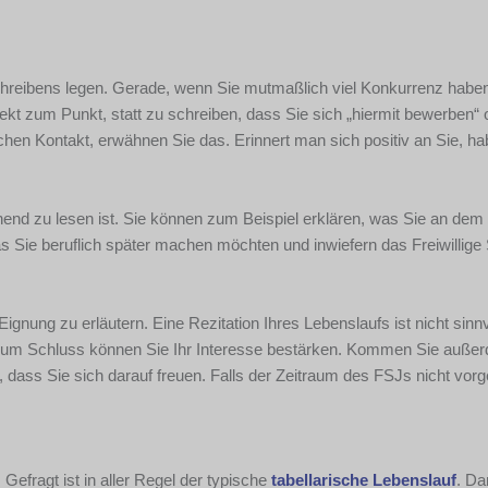
hreibens legen. Gerade, wenn Sie mutmaßlich viel Konkurrenz haben, 
t zum Punkt, statt zu schreiben, dass Sie sich „hiermit bewerben“ 
en Kontakt, erwähnen Sie das. Erinnert man sich positiv an Sie, ha
annend zu lesen ist. Sie können zum Beispiel erklären, was Sie an dem
was Sie beruflich später machen möchten und inwiefern das Freiwillige
Eignung zu erläutern. Eine Rezitation Ihres Lebenslaufs ist nicht sinnv
t. Zum Schluss können Sie Ihr Interesse bestärken. Kommen Sie auße
dass Sie sich darauf freuen. Falls der Zeitraum des FSJs nicht vorg
 Gefragt ist in aller Regel der typische
tabellarische Lebenslauf
. Da