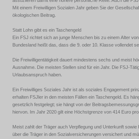
assoziieren damit eine höhere persönliche Reife. Auch die FSJl
Mit einem Freiwilligen Sozialen Jahr geben Sie der Gesellschaft
ökologischen Beitrag.
Statt Lohn gibt es ein Taschengeld
Ein FSJ richtet sich an junge Menschen bis zu einem Alter von 
Bundesland heißt das, dass die 9. oder 10. Klasse vollendet s
Die Freiwilligentätigkeit dauert mindestens sechs und meist hö
Ausnahme. Die meisten Stellen sind für ein Jahr. Die FSJ-Tätigk
Urlaubsanspruch haben.
Ein Freiwilliges Soziales Jahr ist als soziales Engagement prinz
erhalten FSJler in den meisten Fällen ein Taschengeld. Es hän
gesetzlich festgelegt; sie hängt von der Beitragsbemessungsg
hiervon. Im Jahr 2020 gilt eine Höchstgrenze von 414 Euro pr
Meist zahlt der Träger auch Verpflegung und Unterkunft sowie F
über die Träger in den Sozialversicherungen versichert und müs