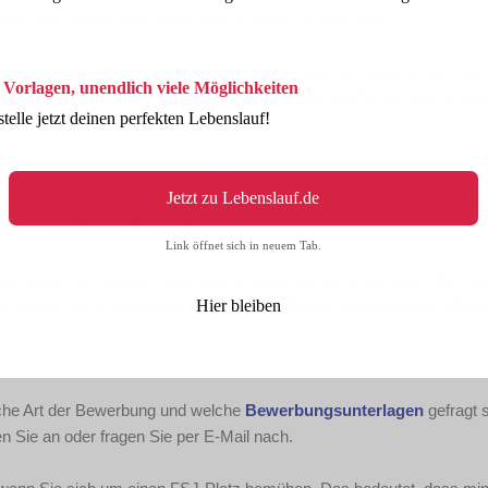
iele gute Stellen sind dann wahrscheinlich schon weg.
egen, woran Sie wirklich Interesse haben: Welcher Bereich reizt Sie
 Vorlagen, unendlich viele Möglichkeiten
machen möchten? Ein FSJ kann eine wichtige Qualifikation bei späte
stelle jetzt deinen perfekten Lebenslauf!
 es darum, eine überzeugende Bewerbung zu verschicken. Meist geh
Jetzt zu Lebenslauf.de
werbungsprozess
abläuft. Nicht immer sind klassische Bewerbung
 Bereich zunehmend Anwendung.
Link öffnet sich in neuem Tab.
such kann sich lohnen, denn dort erfahren Sie nicht nur mehr über die
rn können auch Kontakte knüpfen, die im Bewerbungsprozess hilfreic
Hier bleiben
elche Art der Bewerbung und welche
Bewerbungsunterlagen
gefragt s
en Sie an oder fragen Sie per E-Mail nach.