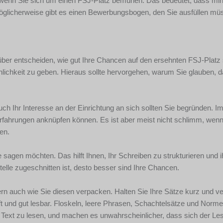
t, wenn Sie sich um einen FSJ-Platz bemühen. Das bedeutet, dass mi
Möglicherweise gibt es einen Bewerbungsbogen, den Sie ausfüllen mü
über entscheiden, wie gut Ihre Chancen auf den ersehnten FSJ-Platz
lichkeit zu geben. Hieraus sollte hervorgehen, warum Sie glauben, d
uch Ihr Interesse an der Einrichtung an sich sollten Sie begründen. I
 Erfahrungen anknüpfen können. Es ist aber meist nicht schlimm, wenn
en.
sagen möchten. Das hilft Ihnen, Ihr Schreiben zu strukturieren und 
elle zugeschnitten ist, desto besser sind Ihre Chancen.
dern auch wie Sie diesen verpacken. Halten Sie Ihre Sätze kurz und 
t und gut lesbar. Floskeln, leere Phrasen, Schachtelsätze und Norme
 Text zu lesen, und machen es unwahrscheinlicher, dass sich der Le