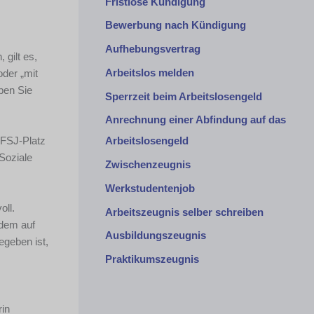
Fristlose Kündigung
Bewerbung nach Kündigung
Aufhebungsvertrag
gilt es,
Arbeitslos melden
oder „mit
ben Sie
Sperrzeit beim Arbeitslosengeld
Anrechnung einer Abfindung auf das
 FSJ-Platz
Arbeitslosengeld
 Soziale
Zwischenzeugnis
Werkstudentenjob
oll.
Arbeitszeugnis selber schreiben
rdem auf
Ausbildungszeugnis
egeben ist,
Praktikumszeugnis
rin