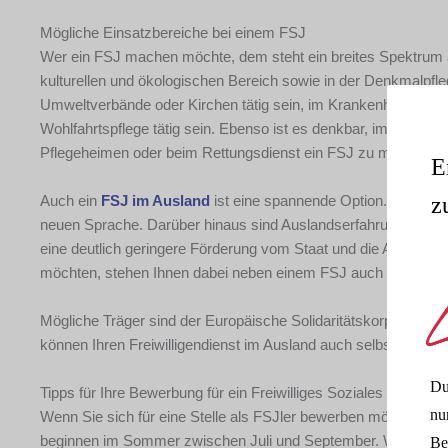
Mögliche Einsatzbereiche bei einem FSJ
Wer ein FSJ machen möchte, dem steht ein breites Spektrum an
kulturellen und ökologischen Bereich sowie in der Denkmalpfle
Umweltverbände oder Kirchen tätig sein, im Krankenhaus helfen
Wohlfahrtspflege tätig sein. Ebenso ist es denkbar, im Tierhei
Pflegeheimen oder beim Rettungsdienst ein FSJ zu machen.
E
Auch ein
FSJ im Ausland
ist eine spannende Option. Es bietet 
z
neuen Sprache. Darüber hinaus sind Auslandserfahrungen im Le
eine deutlich geringere Förderung vom Staat und die Auswahl an 
möchten, stehen Ihnen dabei neben einem FSJ auch andere O
Mögliche Träger sind der Europäische Solidaritätskorps, der IJF
können Ihren Freiwilligendienst im Ausland auch selbst organi
Du
Tipps für Ihre Bewerbung für ein Freiwilliges Soziales Jahr
nu
Wenn Sie sich für eine Stelle als FSJler bewerben möchten, so
beginnen im Sommer zwischen Juli und September. Wer sich An
Be