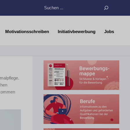
Suchen
Motivationsschreiben
Initiativbewerbung
Jobs
malpflege.
chen
e kommen