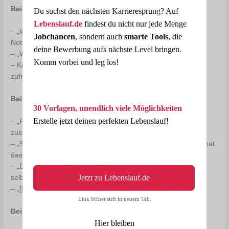
Beispiele für Abstufungen innerhalb der Dankesformel:
Du suchst den nächsten Karrieresprung? Auf
Lebenslauf.de
findest du nicht nur jede Menge
– „Wir danken [Name] für seine stets sehr gute Mitarbeit“ =
Jobchancen
, sondern auch
smarte Tools
, die
Note 1
deine Bewerbung aufs nächste Level bringen.
– „Wir danken [Name] für seine gute Mitarbeit“ = Note 3
Komm vorbei und leg los!
– Kein Dank deutet darauf hin, dass der Arbeitgeber nicht
zufrieden war
Beispiele für die Beurteilung des Arbeitnehmers:
30 Vorlagen, unendlich viele Möglichkeiten
Erstelle jetzt deinen perfekten Lebenslauf!
– „Für seine Aufgaben zeigte er großes Interesse“ = aber
zustande gebracht hat er nicht viel
– „Sie war bemüht, ihren Aufgaben nachzukommen“ = aber hat
das nicht (immer) geschafft
– „Die ihr übertragenen Aufgaben führte [Name] stets
Jetzt zu Lebenslauf.de
selbständig und gewissenhaft aus“ = Note 2
– „[Name] war stets fleißig und engagiert“ = Note 2
Link öffnet sich in neuem Tab.
Beispiele für das Sozialverhalten:
Hier bleiben