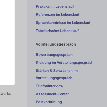
Praktika im Lebenslauf
ung der
Referenzen im Lebenslauf
en an
Sprachkenntnisse im Lebenslauf
e dafür
Tabellarischer Lebenslauf
Vorstellungsgespräch
e
Bewerbungsgespräch
Kleidung im Vorstellungsgespräch
schen
Stärken & Schwächen im
Vorstellungsgespräch
Telefoninterview
tzwerks
Assessment-Center
Postkorbübung