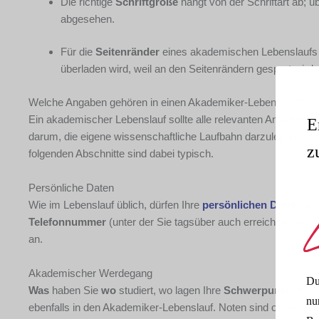
Die richtige
Schriftgröße
hängt von der Schriftart ab; ü
abgesehen.
Für die
Seitenränder
eines akademischen Lebenslaufs bi
überladen wird, weil an den Seitenrändern gespart wird
Welche Angaben gehören in einen Akademiker-Lebenslauf?
Ein akademischer Lebenslauf sollte alle relevanten Angaben ent
E
darum, die eigene wissenschaftliche Laufbahn darzulegen – m
z
folgenden Abschnitte sind dabei typisch.
Persönliche Daten
Wie im Lebenslauf üblich, dürfen Ihre
persönlichen Daten
nich
Telefonnummer
(unter der Sie tagsüber auch erreichbar sind)
an.
Akademischer Werdegang
Du
Was
haben Sie
wo
studiert, wo lagen Ihre
Schwerpunkte
im 
nu
ebenfalls in den Akademiker-Lebenslauf. Noten sind optional, b