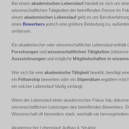
Bei einem
akademis
chen Lebenslauf
handelt es sich um eine
wissenschaftlichen Tätigkeiten der betreffenden Person im Fo
einem
aka
demischen Lebenslauf
geht es um Berufserfahrun
eines
Bewerbers
jedoch eine größere Bedeutung zu, außerdem
umfassen.
Ein akademischer oder wissenschaftlicher Lebenslauf enthält 
Forschungen
und
wissenschaftlichen Tätigkeiten
(inklusive
Auszeichnungen
und mögliche
Mitgliedschaften in wissen
Wer sich für eine
akademische Tätigkeit
bewirbt, benötigt ein
ein
Fellowship
bewerben oder ein
Stipendium
ergattern möc
ein solcher Lebenslauf häufig verlangt.
Wenn der Lebenslauf einen akademischen Fokus hat, dokument
wissenschaftlichen Leistungen des betreffenden Bewerbers. Die 
Wissenschaft oft besonders stark, weshalb sie hervorgehoben
Akademischer Lebenslauf: Aufbau & Struktur