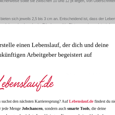
blicherweise sollte sie zwischen 10 und 12 pt liegen, von Überschrifte
eten sich jeweils 2,5 bis 3 cm an. Entscheidend ist, dass der Leben
, und dass durch zu breite Ränder unnötig Platz verschwendet wird.
halten, die für den betreffenden Arbeitgeber von Interesse sind. Dabe
rstelle einen Lebenslauf, der dich und deine
it einem klaren
Fokus auf Forschung, Lehre und Publikationen
. Di
ukünftigen Arbeitgeber begeistert auf
t fehlen: Geben Sie Ihren vollständigen
Namen
, Ihre
Adresse
, eine
, eine
E-Mail-Adresse
und optional auch Ihr Geburtsdatum und den G
 suchst den nächsten Karrieresprung? Auf
Lebenslauf.de
findest du ni
Studium? Welche
Abschlüsse
und
Noten
können Sie vorweisen? Das
r jede Menge
Jobchancen
, sondern auch
smarte Tools
, die deine
ieten sich aber an, wenn sie gut genug waren.