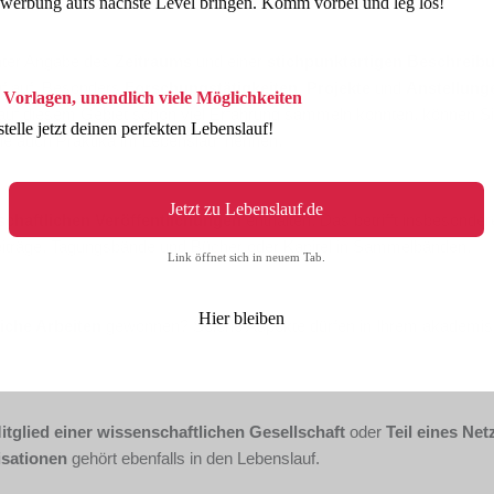
werbung aufs nächste Level bringen. Komm vorbei und leg los!
unter Angabe des
Zeitraums
und einer
stichpunktartigen Beschreib
uf auf. Besonders
Forschungstätigkeiten
,
Projekte
und
Anstellung
 Vorlagen, unendlich viele Möglichkeiten
 auf diesem Gebiet schon viel Erfahrung sammeln konnten, können Si
stelle jetzt deinen perfekten Lebenslauf!
Sie auch Praktika im Lebenslauf nennen.
Jetzt zu Lebenslauf.de
chaftlichen Veröffentlichungen
enthalten. Das betrifft insbesonder
beiträge, Tagungsbände und Bücher oder Kapitel in Sammelbänden.
Link öffnet sich in neuem Tab.
Hier bleiben
liche Arbeiten
gewonnen? Solche Aspekte dürfen in Ihrem akademi
itglied einer wissenschaftlichen Gesellschaft
oder
Teil eines Ne
sationen
gehört ebenfalls in den Lebenslauf.