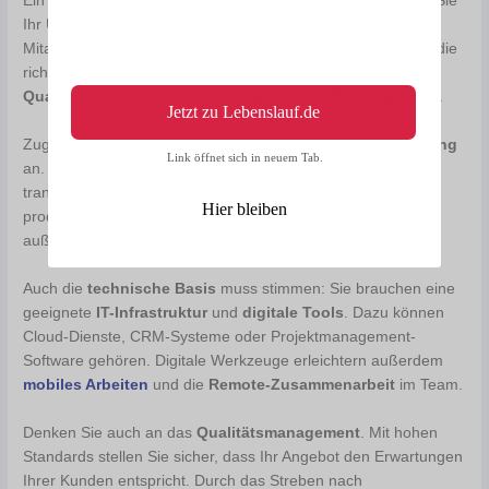
Ein zentraler Aspekt ist die
Personalplanung
. Schon wenn Sie
Ihr Unternehmen gründen, sollten Sie gut abwägen, welche
Mitarbeiter Sie in welchen Bereichen brauchen. Wählen Sie die
richtigen Arbeitskräfte aus und achten Sie auf
einschlägige
Qualifikationen
, aber auch eine
passende Persönlichkeit
.
Jetzt zu Lebenslauf.de
Zugleich kommt es auf eine
durchdachte Mitarbeiterführung
Link öffnet sich in neuem Tab.
an. Mit klarer Kommunikation, Fairness und Wertschätzung,
transparenten Zielen und Motivation sind die Grundlagen für
Hier bleiben
produktives Arbeiten geschaffen. Diese Faktoren fördern
außerdem die
Mitarbeiterbindung
.
Auch die
technische Basis
muss stimmen: Sie brauchen eine
geeignete
IT-Infrastruktur
und
digitale Tools
. Dazu können
Cloud-Dienste, CRM-Systeme oder Projektmanagement-
Software gehören. Digitale Werkzeuge erleichtern außerdem
mobiles Arbeiten
und die
Remote-Zusammenarbeit
im Team.
Denken Sie auch an das
Qualitätsmanagement
. Mit hohen
Standards stellen Sie sicher, dass Ihr Angebot den Erwartungen
Ihrer Kunden entspricht. Durch das Streben nach