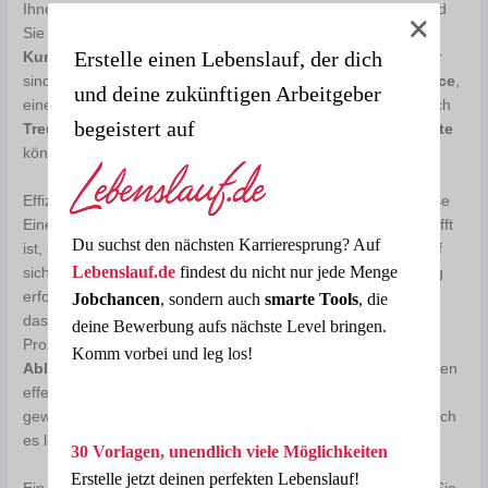
Ihnen kaufen, sondern immer wieder, desto erfolgreicher sind
Sie mit Ihrem Unternehmen. Mit anderen Worten: Auf die
Erstelle einen Lebenslauf, der dich
Kundenbindung
kommt es an. Elementare Faktoren hierfür
sind unter anderem eine hohe
Qualität
, guter
Kundenservice
,
und deine zukünftigen Arbeitgeber
eine persönliche
Betreuung
und kompetente
Beratung
. Auch
begeistert auf
Treueprogramme
,
Rabattaktionen
und
exklusive Angebote
können die Kundenbindung stärken.
Effizient und erfolgreich dank effektiver Strukturen & Prozesse
Eine gute Idee, ein erfolgreicher Start – wenn beides geschafft
Du suchst den nächsten Karrieresprung? Auf
ist, lässt der Geschäftserfolg womöglich nicht mehr lange auf
Lebenslauf.de
findest du nicht nur jede Menge
sich warten. Um nach der Unternehmensgründung langfristig
erfolgreich zu sein, benötigen Sie jedoch ein
Unternehmen
,
Jobchancen
, sondern auch
smarte Tools
, die
das
effizient gesteuert
wird. Die internen Strukturen und
deine Bewerbung aufs nächste Level bringen.
Prozesse sind die Grundlage hierfür. Mit
klar definierten
Komm vorbei und leg los!
Abläufen
und
Organisationen
sparen Sie Zeit, nutzen Kosten
effektiv und können eine hohe Qualität Ihres Angebots
gewährleisten. Zugleich bleiben Sie anpassungsfähig, wodurch
es leichter ist, am Markt zu bestehen.
30 Vorlagen, unendlich viele Möglichkeiten
Erstelle jetzt deinen perfekten Lebenslauf!