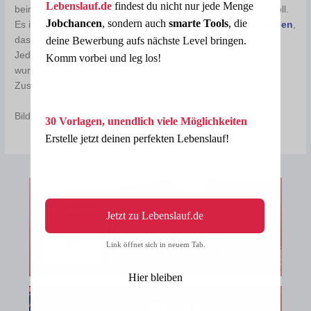
Lebenslauf.de
findest du nicht nur jede Menge
beim nächsten Mal besprochen oder beschlossen werden soll.
Jobchancen
, sondern auch
smarte Tools
, die
Es ist sinnvoll, nach dem Gespräch ein
Protokoll anzufertigen
,
deine Bewerbung aufs nächste Level bringen.
das einen Überblick über die wichtigsten Übereinkünfte gibt.
Jeder Teilnehmer kann darin nachlesen, was besprochen
Komm vorbei und leg los!
wurde, und sich anhand des Protokolls auf die nächste
Zusammenkunft vorbereiten.
Bildnachweis: GaudiLab / Shutterstock.com
30 Vorlagen, unendlich viele Möglichkeiten
Erstelle jetzt deinen perfekten Lebenslauf!
Jetzt zu Lebenslauf.de
Link öffnet sich in neuem Tab.
Hier bleiben