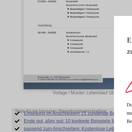
E
z
Vorlage / Muster: Lebenslauf 18
Du
Tipps für ein besseres Bewerbungsanschreiben:
nu
Einleitung im Anschreiben: 15 zündende Beispiele
Ende gut, alles gut: 10 konkrete Beispiele für den 
Be
passend zum Anschreiben: Kostenlose Lebenslauf-