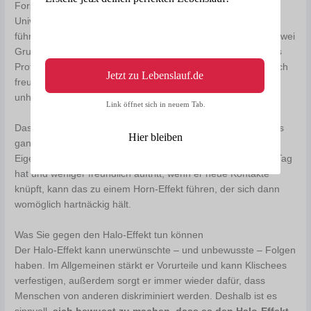
Forscher Richard E. Nisbett und Timothy Wilson an der
University of Michigan gezeigt. Die beiden Wissenschaftler
führten einen Versuch mit Studenten durch, die sie dafür in zwei
Gruppen einteilten. Beide Gruppen bekamen ein Video eines
Professors zu sehen. In einem Video zeigte der Professor sich
Jetzt zu Lebenslauf.de
freundlich, im anderen Video trat er autoritär auf und wirkte
unhöflich.
Link öffnet sich in neuem Tab.
Das Resultat: Die Studenten schrieben dem Professor jeweils
Hier bleiben
ganz unterschiedliche positive beziehungsweise negative
Eigenschaften zu. Wenn also jemand mal einen schlechten Tag
hat und weniger freundlich auftritt, wenn er neue Kontakte
knüpft, kann das zu einem Horn-Effekt führen, der sich dann
womöglich hartnäckig hält.
Was Sie gegen den Halo-Effekt tun können
Der Halo-Effekt kann unerwünschte – und unbewusste – Folgen
haben. Im Allgemeinen stärkt er Vorurteile und kann Klischees
verfestigen, außerdem sorgt er immer wieder dafür, dass
Menschen von anderen diskriminiert werden. Deshalb ist es