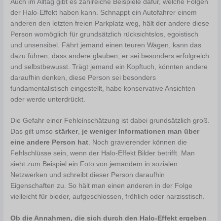
Auch im Alltag gibt es zahlreiche Beispiele dafür, welche Folgen
der Halo-Effekt haben kann. Schnappt ein Autofahrer einem
anderen den letzten freien Parkplatz weg, hält der andere diese
Person womöglich für grundsätzlich rücksichtslos, egoistisch
und unsensibel. Fährt jemand einen teuren Wagen, kann das
dazu führen, dass andere glauben, er sei besonders erfolgreich
und selbstbewusst. Trägt jemand ein Kopftuch, könnten andere
daraufhin denken, diese Person sei besonders
fundamentalistisch eingestellt, habe konservative Ansichten
oder werde unterdrückt.
Die Gefahr einer Fehleinschätzung ist dabei grundsätzlich groß.
Das gilt umso
stärker
,
je weniger Informationen man über
eine andere Person hat
. Noch gravierender können die
Fehlschlüsse sein, wenn der Halo-Effekt Bilder betrifft. Man
sieht zum Beispiel ein Foto von jemandem in sozialen
Netzwerken und schreibt dieser Person daraufhin
Eigenschaften zu. So hält man einen anderen in der Folge
vielleicht für bieder, aufgeschlossen, fröhlich oder narzisstisch.
Ob die Annahmen, die sich durch den Halo-Effekt ergeben