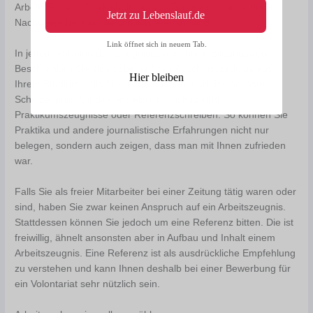
Arbeit. Suchen Sie deshalb nur die Zeugnisse und anderen
Jetzt zu Lebenslauf.de
Nachweise heraus, die wirklich relevant sind.
Link öffnet sich in neuem Tab.
In jedem Fall sind das Zeugnisse aus Ihrem Bildungsweg.
Beschränken Sie sich dabei auf das Abschlusszeugnis aus
Hier bleiben
Ihrem Studium, falls Sie studiert haben, und das höchste
Schulzeugnis. Mindestens ebenso wichtig sind
Praktikumszeugnisse oder Referenzschreiben. So können Sie
Praktika und andere journalistische Erfahrungen nicht nur
belegen, sondern auch zeigen, dass man mit Ihnen zufrieden
war.
Falls Sie als freier Mitarbeiter bei einer Zeitung tätig waren oder
sind, haben Sie zwar keinen Anspruch auf ein Arbeitszeugnis.
Stattdessen können Sie jedoch um eine Referenz bitten. Die ist
freiwillig, ähnelt ansonsten aber in Aufbau und Inhalt einem
Arbeitszeugnis. Eine Referenz ist als ausdrückliche Empfehlung
zu verstehen und kann Ihnen deshalb bei einer Bewerbung für
ein Volontariat sehr nützlich sein.