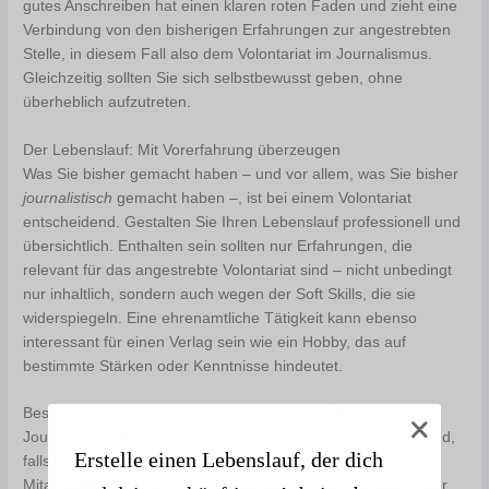
gutes Anschreiben hat einen klaren roten Faden und zieht eine
Verbindung von den bisherigen Erfahrungen zur angestrebten
Stelle, in diesem Fall also dem Volontariat im Journalismus.
Gleichzeitig sollten Sie sich selbstbewusst geben, ohne
überheblich aufzutreten.
Der Lebenslauf: Mit Vorerfahrung überzeugen
Was Sie bisher gemacht haben – und vor allem, was Sie bisher
journalistisch
gemacht haben –, ist bei einem Volontariat
entscheidend. Gestalten Sie Ihren Lebenslauf professionell und
übersichtlich. Enthalten sein sollten nur Erfahrungen, die
relevant für das angestrebte Volontariat sind – nicht unbedingt
nur inhaltlich, sondern auch wegen der Soft Skills, die sie
widerspiegeln. Eine ehrenamtliche Tätigkeit kann ebenso
interessant für einen Verlag sein wie ein Hobby, das auf
bestimmte Stärken oder Kenntnisse hindeutet.
Besonders wichtig sind bisherige praktische Erfahrungen im
Journalismus. Erwähnen Sie unbedingt bisherige Praktika und,
Erstelle einen Lebenslauf, der dich
falls vorhanden, Tätigkeiten als freier Mitarbeiter. Auch die
Mitarbeit bei einer Schülerzeitung kann erwähnt werden – vor