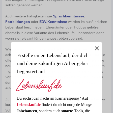
sollten genannt werden.
Auch weitere Fähigkeiten wie
Sprachkenntnisse
,
Fortbildungen
oder
EDV-Kenntnisse
werden im ausführlichen
Lebenslauf beschrieben. Ehrenämter oder Hobbys gehören
ebenfalls in diese Variante des Lebenslaufs – besonders dann,
wenn sie relevant für den angestrebten Job sind.
Wie beim regulären Lebenslauf sollte der Bewerber darauf
Erstelle einen Lebenslauf, der dich
achten, sich in seinem Lebenslauf als idealen Bewerber für die
offene Stelle zu präsentieren. Deshalb macht es Sinn, für jede
und deine zukünftigen Arbeitgeber
neue
Bewerbung
auch den eigenen Lebenslauf zu verändern
begeistert auf
– ganz egal, ob in tabellarischer oder ausführlicher Form. Die
Voraussetzungen des Arbeitgebers an den Bewerber, die aus
der Stellenausschreibung hervorgehen, können so gezielt
aufgegriffen werden.
Du suchst den nächsten Karrieresprung? Auf
Zum Schluss ist es sinnvoll, im ausführlichen Lebenslauf einen
Lebenslauf.de
findest du nicht nur jede Menge
kurzen Ausblick auf den angestrebten nächsten beruflichen
Schritt zu geben. Danach folgen Ort, Datum und Unterschrift.
Jobchancen
, sondern auch
smarte Tools
, die