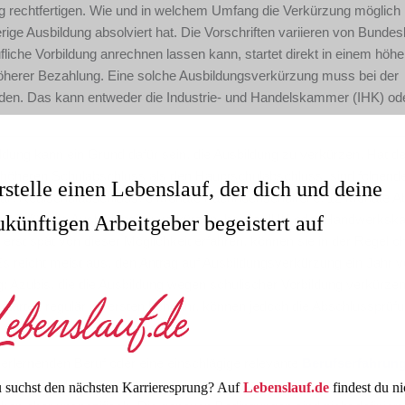
g rechtfertigen. Wie und in welchem Umfang die Verkürzung möglich i
rige Ausbildung absolviert hat. Die Vorschriften variieren von Bundes
liche Vorbildung anrechnen lassen kann, startet direkt in einem höhe
höherer Bezahlung. Eine solche Ausbildungsverkürzung muss bei der
rden. Das kann entweder die Industrie- und Handelskammer (IHK) ode
dung kann ein Grund dafür sein, die Ausbildung zu verkürzen. Hat de
höheren Schulabschluss als den Hauptschulabschluss, sind folgend
rstelle einen Lebenslauf, der dich und deine
r: Realschulabschluss: 6 Monate Fachhochschulreife: 12 Monate Abi
ukünftigen Arbeitgeber begeistert auf
ag dafür, die Ausbildung zu verkürzen, bei der IHK oder Handwerks
 erst spät von dieser Möglichkeit erfahren, können sie in der Regel o
s reicht meist aus, den Antrag auf Ausbildungsverkürzung ein Jahr 
ig: Azubis, die die Ausbildung wegen schulischer Vorbildung verkürzen
tarten regulär im ersten Lehrjahr, können jedoch die Abschlussprüf
erlernenden Beruf oder eine einschlägige relevante
Berufserfahrun
s des Bundesinstituts für Berufsbildung ebenfalls eine verkürzte Ausb
 suchst den nächsten Karrieresprung? Auf
Lebenslauf.de
findest du ni