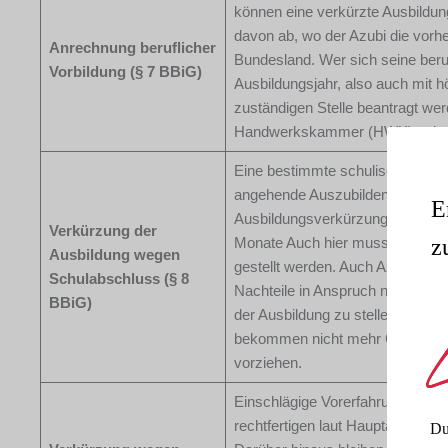
können eine verkürzte Ausbildun
davon ab, wo der Azubi die vorhe
Anrechnung beruflicher
Bundesland. Wer sich seine beruf
Vorbildung (§ 7 BBiG)
Ausbildungsjahr, also auch mit 
zuständigen Stelle beantragt we
Handwerkskammer (HWK) sein.
Eine bestimmte schulische Vorbil
angehende Auszubildende einen 
E
Ausbildungsverkürzungen denkba
Verkürzung der
z
Monate Auch hier muss der Antr
Ausbildung wegen
gestellt werden. Auch Azubis, die
Schulabschluss (§ 8
Nachteile in Anspruch nehmen. E
BBiG)
der Ausbildung zu stellen. Wicht
bekommen nicht mehr Geld. Sie s
vorziehen.
Einschlägige Vorerfahrung im zu 
rechtfertigen laut Hauptausschus
Du