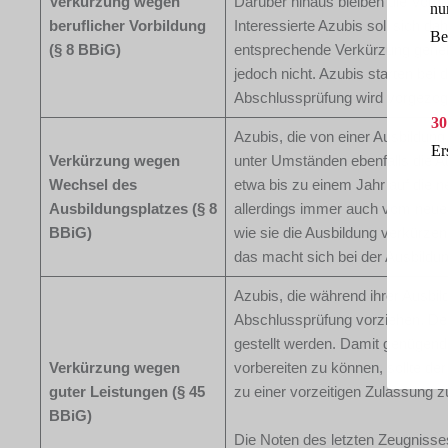
Verkürzung wegen
Darüber hinaus bleiben die Vorga
nu
beruflicher Vorbildung
Interessierte Azubis soll sich da
Be
(§ 8 BBiG)
entsprechende Verkürzung genehm
jedoch nicht. Azubis starten bei 
Abschlussprüfung wird vorgezog
30
Azubis, die von einer Ausbildung 
Er
Verkürzung wegen
unter Umständen ebenfalls die A
Wechsel des
etwa bis zu einem Jahr auf die 
Ausbildungsplatzes (§ 8
allerdings immer auch vom neuen 
BBiG)
wie sie die Ausbildung verkürzen 
das macht sich bei der Ausbild
Azubis, die während ihrer Ausbil
Abschlussprüfung vorziehen. D
gestellt werden. Damit genügend 
Verkürzung wegen
vorbereiten zu können, sollte de
guter Leistungen (§ 45
zu einer vorzeitigen Zulassung zu
BBiG)
Die Noten des letzten Zeugnisse