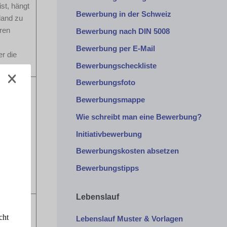
st, hängt
Bewerbung in der Schweiz
land zu
ren
Bewerbung nach DIN 5008
Bewerbung per E-Mail
r die
Bewerbungscheckliste
Bewerbungsfoto
r
e
Bewerbungsmappe
tur: 12
Wie schreibt man eine Bewerbung?
kammer
Initiativbewerbung
hne
vor Ende
Bewerbungskosten absetzen
,
Bewerbungstipps
ung
Lebenslauf
g
ildung.
cht
Lebenslauf Muster & Vorlagen