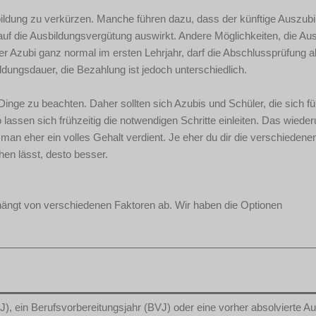
bildung zu verkürzen. Manche führen dazu, dass der künftige Auszub
v auf die Ausbildungsvergütung auswirkt. Andere Möglichkeiten, die Au
 der Azubi ganz normal im ersten Lehrjahr, darf die Abschlussprüfung a
ildungsdauer, die Bezahlung ist jedoch unterschiedlich.
inge zu beachten. Daher sollten sich Azubis und Schüler, die sich fü
 lassen sich frühzeitig die notwendigen Schritte einleiten. Das wieder
an eher ein volles Gehalt verdient. Je eher du dir die verschiedene
en lässt, desto besser.
hängt von verschiedenen Faktoren ab. Wir haben die Optionen
), ein Berufsvorbereitungsjahr (BVJ) oder eine vorher absolvierte A