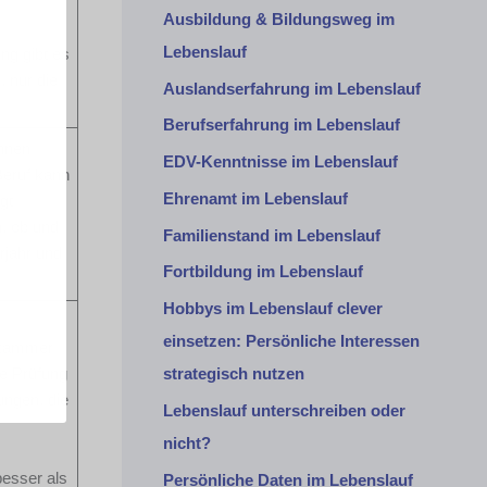
Ausbildung & Bildungsweg im
Lebenslauf
ng gibt es
, nur die
Auslandserfahrung im Lebenslauf
Berufserfahrung im Lebenslauf
nnen
EDV-Kenntnisse im Lebenslauf
Beruf kann
Ehrenamt im Lebenslauf
gt
, ob und
Familienstand im Lebenslauf
rjahr und
Fortbildung im Lebenslauf
Hobbys im Lebenslauf clever
einsetzen: Persönliche Interessen
skammer
ie Prüfung
strategisch nutzen
ungen, die
Lebenslauf unterschreiben oder
nicht?
besser als
Persönliche Daten im Lebenslauf