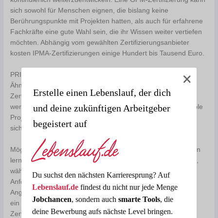
sich sowohl für Menschen eignen, die bislang keine
Berührungspunkte mit Projekten hatten, als auch für erfahrene
Fachkräfte eine gute Wahl sein, die ihr Wissen weiter vertiefen
möchten. Abhängig vom gewählten Zertifizierungsanbieter
kosten IPMA-Zertifizierungen einige Hundert bis Tausend Euro.
PRINCE2-Zertifizierung
Ähnlich anerkannt wie IMPA-Zertifizierungen sind PRINCE2-
Erstelle einen Lebenslauf, der dich
Zertifizierungen, die vom Unternehmen AXELOS verwaltet
und deine zukünftigen Arbeitgeber
werden. Die Teilnehmer eignen dabei sich Wissen über flexible
Projektmanagement-Ansätze an. Die Zertifizierung orientiert
begeistert auf
sich an Prozessen und ist produktbezogen.
Möglich sind zwei Qualifikationsstufen: Im Bereich Foundation
lernen Sie die Grundlagen des Projektmanagements kennen,
während es in der Stufe Practitioner um konkrete
Du suchst den nächsten Karrieresprung? Auf
Anforderungen in bestimmten Situationen geht. Letzteres
Lebenslauf.de
findest du nicht nur jede Menge
Angebot richtet sich an erfahrene Projektmanager, die schon
Jobchancen
, sondern auch
smarte Tools
, die
ein erstes Zertifikat vorweisen können. Eine PRINCE2-
deine Bewerbung aufs nächste Level bringen.
Zertifizierung kostet je nach konkretem Angebot zwischen