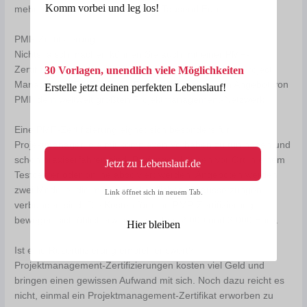
Komm vorbei und leg los!
mehreren Hundert und mehreren Tausend Euro.
PMP-Zertifizierung
Nichts falsch machen können Sie auch mit einer PMP-
30 Vorlagen, unendlich viele Möglichkeiten
Zertifizierung im Projektmanagement. PMP steht für Project
Management Professional. Es handelt sich um ein Angebot von
Erstelle jetzt deinen perfekten Lebenslauf!
PMI, dem weltweit größten Projektmanagement-Netzwerk.
Eine PMP-Zertifizierung eignet sich besonders für
Projektmanager, die mit komplexen Vorhaben zu tun haben und
schon praxiserfahren sind. Prüfungen können vor Ort in einem
Jetzt zu Lebenslauf.de
Testcenter oder online absolviert werden. Angeboten werden
zwei Modelle, die mit unterschiedlichen Voraussetzungen
Link öffnet sich in neuem Tab.
verbunden sind. Die Kosten für eine PMP-Zertifizierung
bewegen sich üblicherweise zwischen 2.000 und 3.000 Euro.
Hier bleiben
Ist eine Rezertifizierung empfehlenswert?
Projektmanagement-Zertifizierungen kosten viel Geld und
bringen einen gewissen Aufwand mit sich. Noch dazu reicht es
nicht, einmal ein Projektmanagement-Zertifikat erworben zu