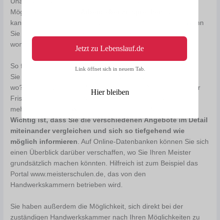
Unabhängig von solchen Förderungen haben Sie immer die
Möglichkeit, mit Ihrem
Arbeitgeber zu sprechen
. Vielleicht
kann der Betrieb Ihnen finanziell unter die Arme greifen. Wenn
Sie nicht genügend Einkünfte und Rücklagen haben, kommt
womöglich auch ein Kredit infrage.
Jetzt zu Lebenslauf.de
So finden Sie eine gute Meisterschule
Link öffnet sich in neuem Tab.
Sie haben sich entschieden, Ihren Meister zu machen – nur
wo? Egal, ob Zimmerer-Meisterschule oder Meisterschule für
Hier bleiben
Friseure: Je nachdem, wo Sie leben, haben Sie womöglich
mehrere Optionen. Wie findet man die beste Meisterschule?
Wichtig ist, dass Sie die verschiedenen Angebote im Detail
miteinander vergleichen und sich so tiefgehend wie
möglich informieren
. Auf Online-Datenbanken können Sie sich
einen Überblick darüber verschaffen, wo Sie Ihren Meister
grundsätzlich machen könnten. Hilfreich ist zum Beispiel das
Portal www.meisterschulen.de, das von den
Handwerkskammern betrieben wird.
Sie haben außerdem die Möglichkeit, sich direkt bei der
zuständigen Handwerkskammer nach Ihren Möglichkeiten zu